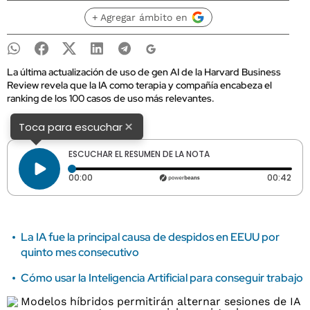
+ Agregar ámbito en
La última actualización de uso de gen AI de la Harvard Business
Review revela que la IA como terapia y compañía encabeza el
ranking de los 100 casos de uso más relevantes.
×
Toca para escuchar
ESCUCHAR EL RESUMEN DE LA NOTA
Tiempo transcurrido: 0 segundos
Dura
00:00
00:42
La IA fue la principal causa de despidos en EEUU por
quinto mes consecutivo
Cómo usar la Inteligencia Artificial para conseguir trabajo