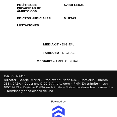
POLÍTICA DE
AVISO LEGAL
PRIVACIDAD DE
ÁMBITO.COM
EDICTOS JUDICIALES
MULTAS
LICITACIONES
MEDIAKIT
DIGITAL
TARIFARIO
DIGITAL
MEDIAKIT
AMBITO DEBATE
Edición N9415
Director: Gabriel Morini - Propietario: Nefir S.A. - Domicilio: Olleros
3551, CABA - Copyright © 2019 Ambito.com - RNPI En trámite - Issn
1852 9232 - Registro DNDA en trámite - Todos los derechos reservados
- Términos y condiciones de uso