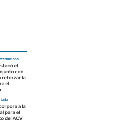
nternacional
stacó el
njunto con
reforzar la
ra el
o
taria
corpora a la
al para el
to del ACV