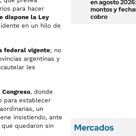
s, que prevea
en agosto 2026
ios para hacer
montos y fecha
cobro
e dispone la Ley
sidente en un hilo de
 federal vigente
; no
vincias argentinas y
cautelar les
l
Congreso
, donde
 para establecer
aordinarias, un
iene insistiendo, ante
Mercados
s que quedaron sin