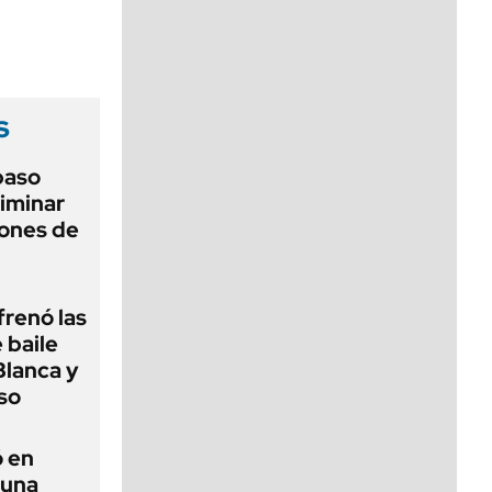
viernes de 10 a 18
s
 paso
liminar
ciones de
frenó las
 baile
Blanca y
so
ó en
 una