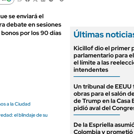
ANUARIO 2025
LIFESTYLE
EDICIÓN IMPRESA
AUTOS
ue se enviará el
ra debate en sesiones
Últimas noticia
 bonos por los 90 días
Kicillof dio el primer
parlamentario para e
el límite a las reelec
intendentes
Un tribunal de EEUU 
obras para el salón de
de Trump en la Casa 
os a la Ciudad
pidió aval del Congre
edad: el blindaje de su
De la Espriella asumi
Colombia y prometió