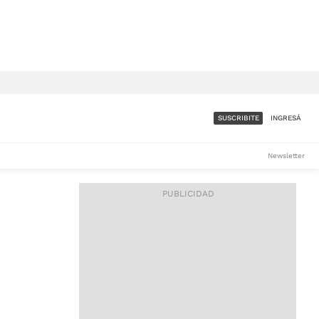
SUSCRIBITE
INGRESÁ
SUMATE A LA COMUNIDAD
Newsletter
DE ÁMBITO
LES
ACCESO FULL - $1.800/MES
ES
CORPORATIVO - CONSULTAR
Si tenés dudas comunicate
con nosotros a
IOS
suscripciones@ambito.com.ar
Llamanos al (54) 11 4556-
9147/48 o
al (54) 11 4449-3256 de lunes a