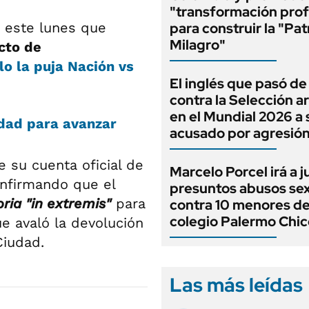
"transformación pro
 este lunes que
para construir la "Pat
Milagro"
cto de
lo la puja Nación vs
El inglés que pasó de
contra la Selección a
en el Mundial 2026 a 
dad para avanzar
acusado por agresió
e su cuenta oficial de
Marcelo Porcel irá a j
onfirmando que el
presuntos abusos se
ria "in extremis"
para
contra 10 menores de
colegio Palermo Chic
ue avaló la devolución
Ciudad.
Las más leídas