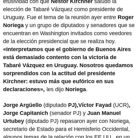
efusividad con que
Néstor Kirchner
saludó la
elección de Tabaré Vázquez como presidente de
Uruguay. Fue el tema de la reunión ayer entre
Roger
Noriega
y un grupo de diputados y senadores que se
encuentran en Washington invitados como veedores
de la elección presidencial que se realiza hoy.
«Interpretamos que el gobierno de Buenos Aires
está demasiado contento con la victoria de
Tabaré Vázquez en Uruguay. Nosotros quedamos
sorprendidos con
la actitud del presidente
Kirchner: estuvo más que eufórico en sus
declaraciones»,
les dijo
Noriega
.
Jorge Argüello
(diputado
PJ),Víctor Fayad
(UCR)
,
Jorge Capitanich
(senador PJ) y
Juan Manuel
Urtubey
(diputado PJ) repasaron ayer con Noriega,
secretario de Estado para el Hemisferio Occidental,
algunos temas de la relación con los EE.UU., en un