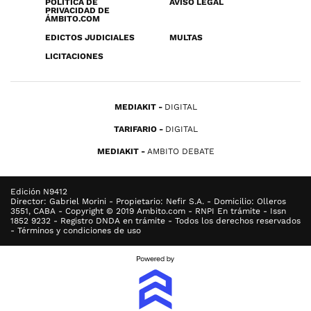
POLÍTICA DE
AVISO LEGAL
PRIVACIDAD DE
ÁMBITO.COM
EDICTOS JUDICIALES
MULTAS
LICITACIONES
MEDIAKIT
DIGITAL
TARIFARIO
DIGITAL
MEDIAKIT
AMBITO DEBATE
Edición N9412
Director: Gabriel Morini - Propietario: Nefir S.A. - Domicilio: Olleros
3551, CABA - Copyright © 2019 Ambito.com - RNPI En trámite - Issn
1852 9232 - Registro DNDA en trámite - Todos los derechos reservados
- Términos y condiciones de uso