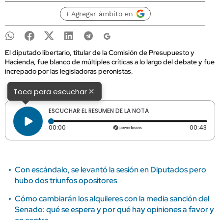
+ Agregar ámbito en
El diputado libertario, titular de la Comisión de Presupuesto y
Hacienda, fue blanco de múltiples críticas a lo largo del debate y fue
increpado por las legisladoras peronistas.
×
Toca para escuchar
ESCUCHAR EL RESUMEN DE LA NOTA
Tiempo transcurrido: 0 segundos
Dura
00:00
00:43
Con escándalo, se levantó la sesión en Diputados pero
hubo dos triunfos opositores
Cómo cambiarán los alquileres con la media sanción del
Senado: qué se espera y por qué hay opiniones a favor y