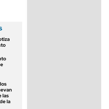
viernes de 10 a 18
s
otiza
sto
nto
de
 los
nuevan
 las
de la