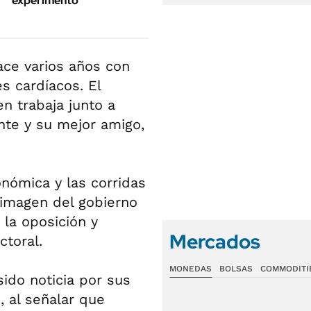
experimento"
ace varios años con
s cardíacos. El
n trabaja junto a
nte y su mejor amigo,
onómica y las corridas
 imagen del gobierno
 la oposición y
Mercados
ctoral.
MONEDAS
BOLSAS
COMMODITI
ido noticia por sus
, al señalar que