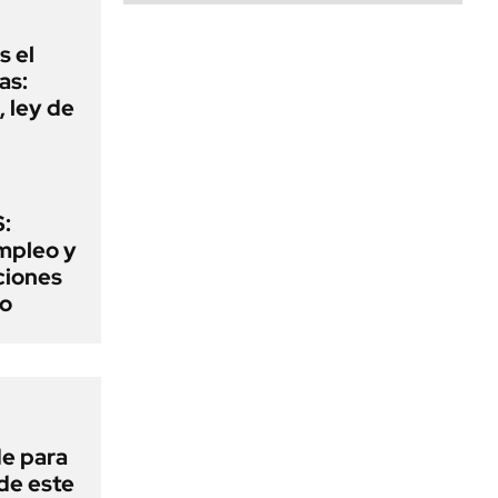
s el
as:
 ley de
:
mpleo y
aciones
to
de para
 de este