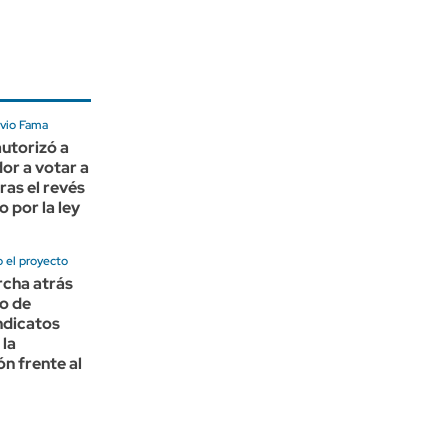
avio Fama
autorizó a
or a votar a
ras el revés
o por la ley
 el proyecto
rcha atrás
lo de
indicatos
 la
ón frente al