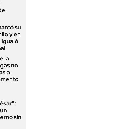
l
de
 marcó su
hilo y en
 igualó
al
e la
agas no
as a
camento
ésar":
 un
erno sin