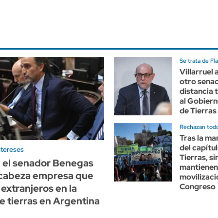
Se trata de Fl
Villarruel 
otro senad
distancia t
al Gobiern
de Tierras
Rechazan todo
Tras la ma
del capítu
ntereses
Tierras, s
 el senador Benegas
mantienen
cabeza empresa que
movilizaci
Congreso
 extranjeros en la
 tierras en Argentina