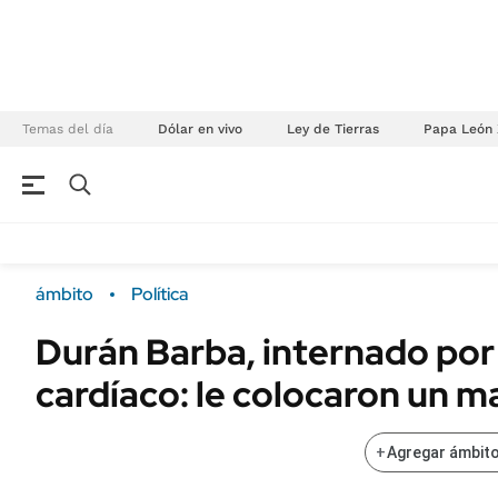
Temas del día
Dólar en vivo
Ley de Tierras
Papa León 
NEGOCIOS
ÚLTIMAS NOTICIAS
Especiales Ámbito
ECONOMÍA
ámbito
Política
Real Estate
Banco de Datos
Durán Barba, internado po
Sustentabilidad
Campo
cardíaco: le colocaron un 
Seguros
FINANZAS
ENERGY REPORT
Dólar
+
Agregar ámbito
POLÍTICA
Mercados
Nacional