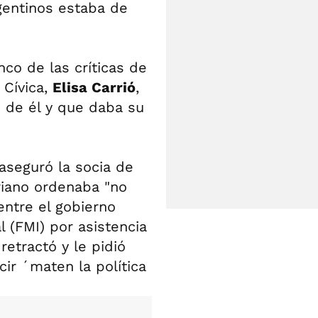
gentinos estaba de
nco de las críticas de
 Cívica,
Elisa Carrió
,
" de él y que daba su
 aseguró la socia de
riano ordenaba "no
entre el gobierno
l (FMI) por asistencia
etractó y le pidió
cir ´maten la política