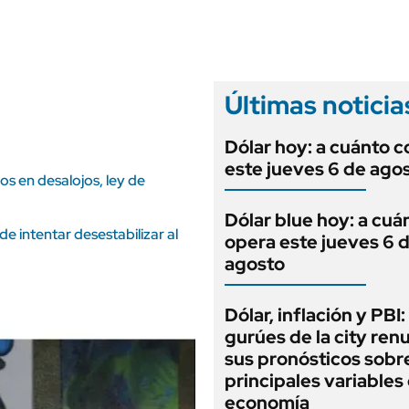
ANUARIO 2025
LIFESTYLE
EDICIÓN IMPRESA
AUTOS
Últimas noticia
Dólar hoy: a cuánto c
este jueves 6 de ago
ios en desalojos, ley de
Dólar blue hoy: a cuá
de intentar desestabilizar al
opera este jueves 6 
agosto
Dólar, inflación y PBI:
gurúes de la city re
sus pronósticos sobre
principales variables 
economía