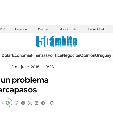
XIV
Reservas
Empleo
Monotributo
Javier Milei
Anuario autos 2026
Dólar
Economía
Finanzas
Política
Negocios
Opinión
Uruguay
TECNOLOGÍA
NOVEDADES FISCA
MÉXICO
3 de julio 2018 - 19:28
EDICTOS JUDICIAL
OPINIÓN
r un problema
MULTAS
MUNDO
marcapasos
LICITACIONES
INFORMACIÓN GENERAL
CUADROS TARIFAR
ESPECTÁCULOS
 en
RECALL
DEPORTES