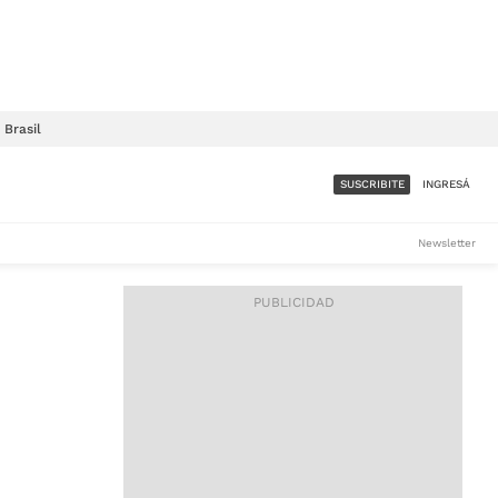
Brasil
SUSCRIBITE
INGRESÁ
SUMATE A LA COMUNIDAD
Newsletter
DE ÁMBITO
LES
ACCESO FULL - $1.800/MES
ES
CORPORATIVO - CONSULTAR
Si tenés dudas comunicate
con nosotros a
IOS
suscripciones@ambito.com.ar
Llamanos al (54) 11 4556-
9147/48 o
al (54) 11 4449-3256 de lunes a