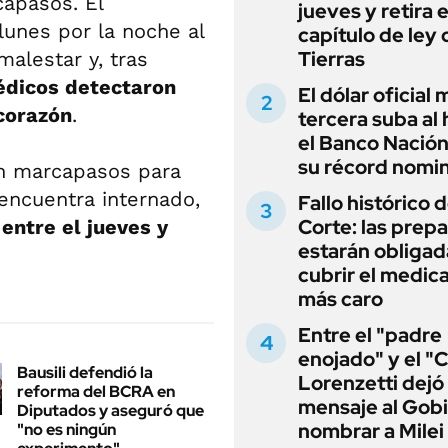
apasos. El
jueves y retira e
lunes por la noche al
capítulo de ley 
Tierras
alestar y, tras
édicos detectaron
El dólar oficial
 corazón
.
tercera suba al 
el Banco Nación
su récord nomin
un marcapasos para
 encuentra internado,
Fallo histórico d
Corte: las prep
entre el jueves y
estarán obligad
cubrir el medi
más caro
Entre el "padre
enojado" y el "C
Bausili defendió la
Lorenzetti dejó
reforma del BCRA en
mensaje al Gobi
Diputados y aseguró que
nombrar a Milei
"no es ningún