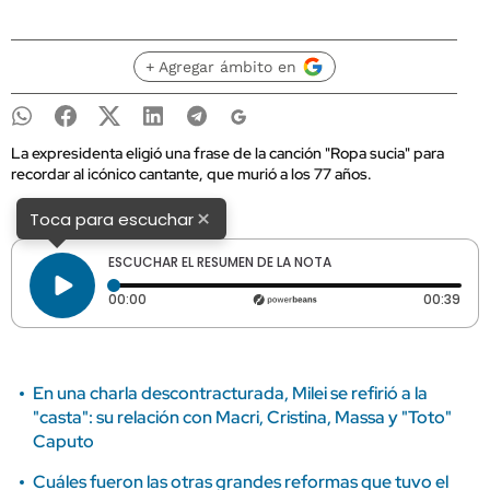
+ Agregar ámbito en
La expresidenta eligió una frase de la canción "Ropa sucia" para
recordar al icónico cantante, que murió a los 77 años.
×
Toca para escuchar
ESCUCHAR EL RESUMEN DE LA NOTA
Tiempo transcurrido: 0 segundos
Dura
00:00
00:39
En una charla descontracturada, Milei se refirió a la
"casta": su relación con Macri, Cristina, Massa y "Toto"
Caputo
Cuáles fueron las otras grandes reformas que tuvo el