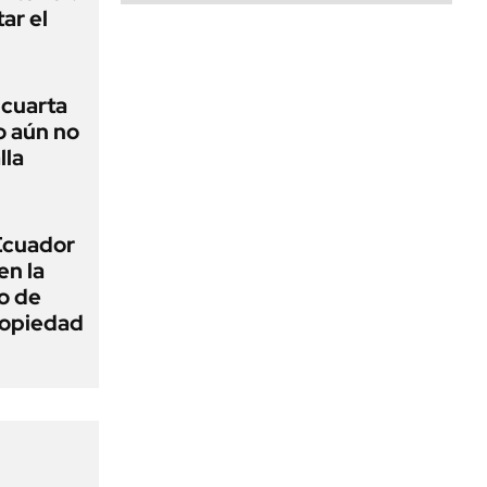
ar el
r cuarta
o aún no
lla
 Ecuador
en la
o de
propiedad