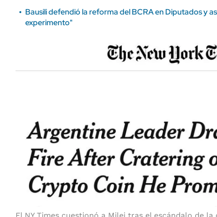
Bausili defendió la reforma del BCRA en Diputados y a
experimento"
El NY Times cuestionó a Milei tras el escándalo de la