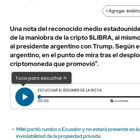
ÁMBITO DEBATE
Municipios
+
Agregar ámbito
MEDIAKIT AMBITO DEBATE
URUGUAY
Una nota del reconocido medio estadounide
de la maniobra de la cripto $LIBRA, al mis
al presidente argentino con Trump. Según el d
argentino, en el punto de mira tras el despl
criptomoneda que promovió”.
×
Toca para escuchar
ESCUCHAR EL RESUMEN DE LA NOTA
Tiempo transcurrido: 0 segundos
00:00
Milei partió rumbo a Ecuador y no estará presente en la
inviolabilidad de la propiedad privada