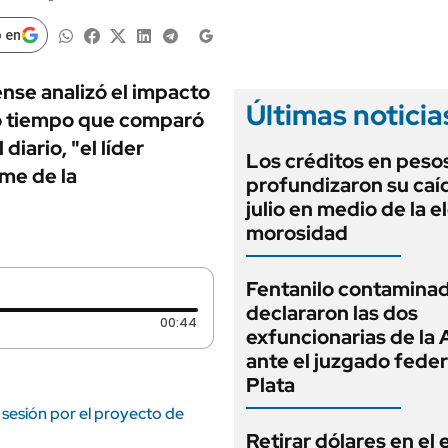
ANUARIO 2025
LIFESTYLE
EDICIÓN IMPRESA
 en
AUTOS
nse analizó el impacto
Últimas noticia
mo tiempo que comparó
iario, "el líder
Los créditos en peso
ome de la
profundizaron su caí
julio en medio de la 
morosidad
Fentanilo contaminad
declararon las dos
Duración: 44 segundos
00:44
exfuncionarias de la
ante el juzgado feder
Plata
 sesión por el proyecto de
Retirar dólares en el 