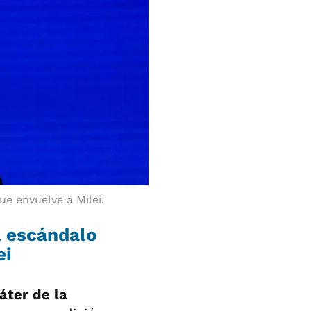
ue envuelve a Milei.
l escándalo
ei
ráter de la