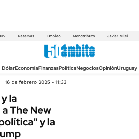
XIV
Reservas
Empleo
Monotributo
Javier Milei
Anuario autos 2026
Dólar
Economía
Finanzas
Política
Negocios
Opinión
Uruguay
TECNOLOGÍA
NOVEDADES FISCA
MÉXICO
16 de febrero 2025 - 11:33
EDICTOS JUDICIAL
OPINIÓN
y la
MULTAS
MUNDO
 a The New
LICITACIONES
INFORMACIÓN GENERAL
lítica" y la
CUADROS TARIFAR
ESPECTÁCULOS
RECALL
rump
DEPORTES