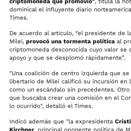
criptomoneda que promovió"
, titula la n
dominical el influyente diario norteameri
Times.
De acuerdo al artículo, “el presidente de l
Milei,
provocó una tormenta política
al p
criptomoneda desconocida cuyo valor se di
apoyo y que se desplomó rápidamente”.
"Una coalición de centro izquierda que se
libertario de Milei calificó su incursión e
como un escándalo sin precedentes. Otro b
que buscaba crear una comisión en el Con
lo ocurrido", detalló el Times.
Indicó además que "la expresidenta
Crist
Kirchner
, principal oponente política de M