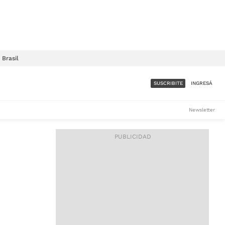
Brasil
SUSCRIBITE
INGRESÁ
SUMATE A LA COMUNIDAD
Newsletter
DE ÁMBITO
LES
ACCESO FULL - $1.800/MES
ES
CORPORATIVO - CONSULTAR
Si tenés dudas comunicate
con nosotros a
IOS
suscripciones@ambito.com.ar
Llamanos al (54) 11 4556-
9147/48 o
al (54) 11 4449-3256 de lunes a