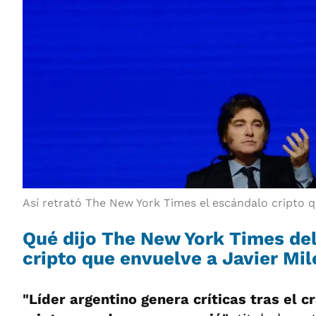
Así retrató The New York Times el escándalo cripto q
Qué dijo The New York Times de
cripto que envuelve a Javier Mil
"Líder argentino genera críticas tras el c