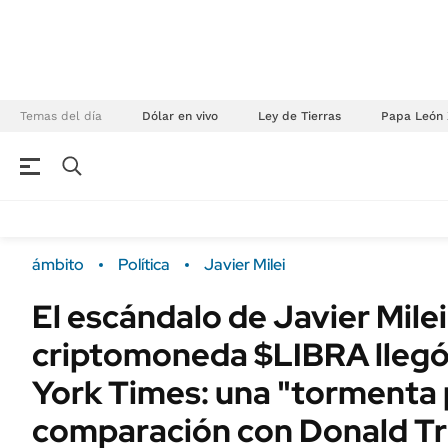
Temas del día
Dólar en vivo
Ley de Tierras
Papa León 
NEGOCIOS
ÚLTIMAS NOTICIAS
Especiales Ámbito
ECONOMÍA
ámbito
Política
Javier Milei
Real Estate
Banco de Datos
El escándalo de Javier Milei 
Sustentabilidad
Campo
criptomoneda $LIBRA llegó
Seguros
FINANZAS
ENERGY REPORT
York Times: una "tormenta po
Dólar
POLÍTICA
comparación con Donald T
Mercados
Nacional