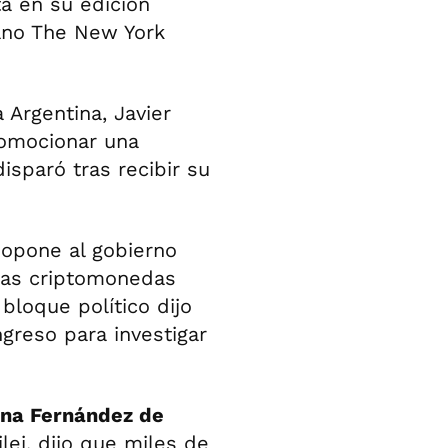
ota en su edición
cano The New York
a Argentina, Javier
romocionar una
sparó tras recibir su
 opone al gobierno
n las criptomonedas
loque político dijo
greso para investigar
ina Fernández de
ilei, dijo que miles de