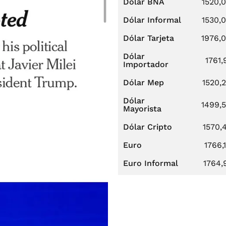
Dólar BNA
1520,
Dólar Informal
1530,
Dólar Tarjeta
1976,
Dólar
1761,
Importador
Dólar Mep
1520,
Dólar
1499,
Mayorista
Dólar Cripto
1570,
Euro
1766,
Euro Informal
1764,