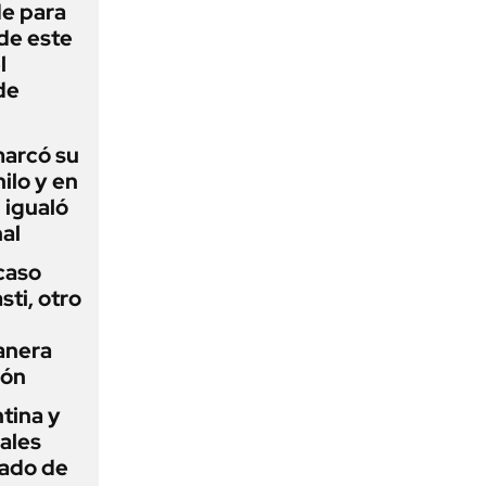
de para
 de este
l
de
 marcó su
hilo y en
 igualó
al
 caso
ti, otro
anera
ión
tina y
ñales
gado de