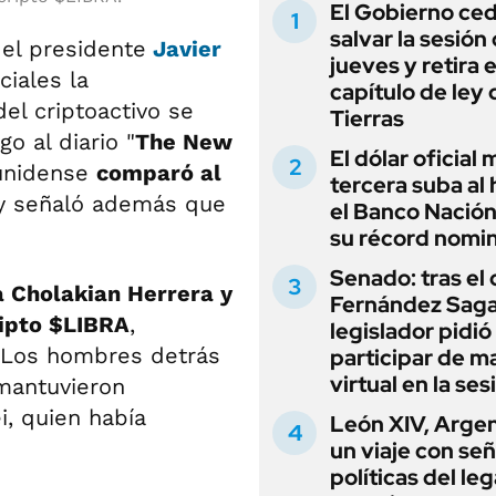
El Gobierno ce
salvar la sesión
el presidente
Javier
jueves y retira e
iales la
capítulo de ley 
del criptoactivo se
Tierras
o al diario "
The New
El dólar oficial
ounidense
comparó al
tercera suba al 
y señaló además que
el Banco Nación
su récord nomin
Senado: tras el
a Cholakian Herrera y
Fernández Sagas
ipto $LIBRA
,
legislador pidió
. Los hombres detrás
participar de m
virtual en la ses
 mantuvieron
i, quien había
León XIV, Argen
un viaje con se
políticas del le