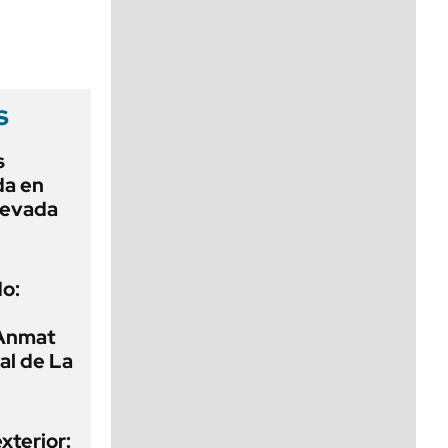
viernes de 10 a 18
s
s
da en
elevada
o:
 Anmat
al de La
exterior: