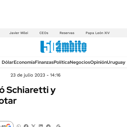
Javier Milei
CEOs
Reservas
Papa León XIV
Anuario autos 2026
Dólar
Economía
Finanzas
Política
Negocios
Opinión
Uruguay
TECNOLOGÍA
NOVEDADES FISCA
MÉXICO
23 de julio 2023 - 14:16
EDICTOS JUDICIAL
OPINIÓN
 Schiaretti y
MULTAS
MUNDO
otar
LICITACIONES
INFORMACIÓN GENERAL
CUADROS TARIFAR
ESPECTÁCULOS
RECALL
DEPORTES
 en