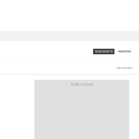
SUSCRIBITE
INGRESÁ
SUMATE A LA COMUNIDAD
Newsletter
DE ÁMBITO
LES
ACCESO FULL - $1.800/MES
ES
CORPORATIVO - CONSULTAR
Si tenés dudas comunicate
con nosotros a
IOS
suscripciones@ambito.com.ar
Llamanos al (54) 11 4556-
9147/48 o
al (54) 11 4449-3256 de lunes a