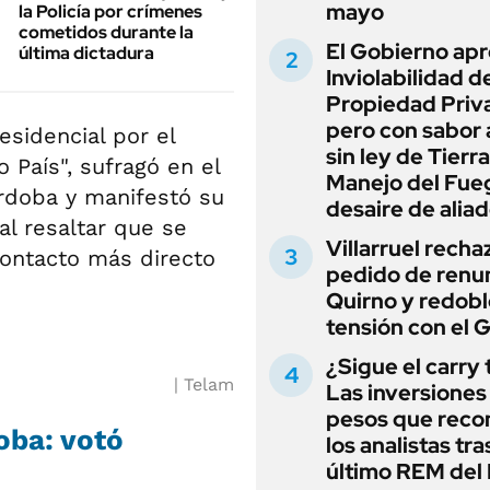
mayo
la Policía por crímenes
cometidos durante la
El Gobierno apr
última dictadura
Inviolabilidad de
Propiedad Priv
pero con sabor
esidencial por el
sin ley de Tierra
País", sufragó en el
Manejo del Fue
rdoba y manifestó su
desaire de alia
al resaltar que se
Villarruel recha
contacto más directo
pedido de renu
Quirno y redobl
tensión con el 
¿Sigue el carry
Telam
Las inversiones
pesos que rec
oba: votó
los analistas tra
último REM de