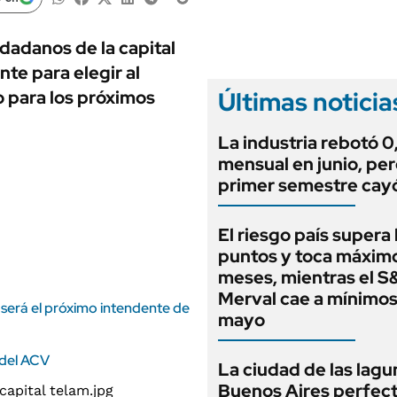
ANUARIO 2025
LIFESTYLE
EDICIÓN IMPRESA
AUTOS
dadanos de la capital
te para elegir al
Últimas noticia
 para los próximos
La industria rebotó 
mensual en junio, per
primer semestre cay
El riesgo país supera
puntos y toca máximo
meses, mientras el S
Merval cae a mínimo
 será el próximo intendente de
mayo
 del ACV
La ciudad de las lagu
Buenos Aires perfect