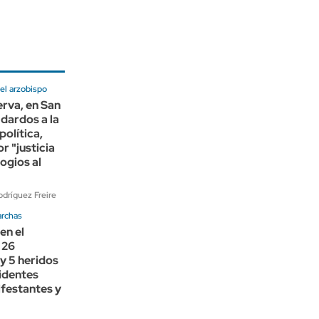
el arzobispo
rva, en San
dardos a la
política,
r "justicia
logios al
dríguez Freire
archas
en el
 26
y 5 heridos
cidentes
festantes y