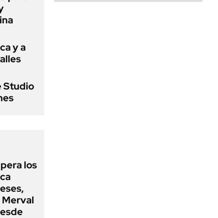
y
ina
ca y a
alles
e Studio
ines
upera los
oca
eses,
P Merval
desde