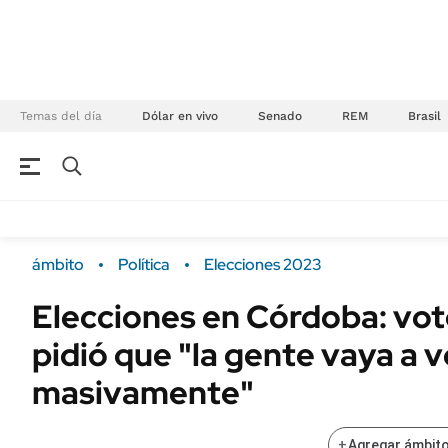
Temas del día
Dólar en vivo
Senado
REM
Brasil
NEGOCIOS
ÚLTIMAS NOTICIAS
Especiales Ámbito
ECONOMÍA
ámbito
Política
Elecciones 2023
Real Estate
Banco de Datos
Elecciones en Córdoba: votó
Sustentabilidad
Campo
pidió que "la gente vaya a v
Seguros
FINANZAS
ENERGY REPORT
masivamente"
Dólar
POLÍTICA
Mercados
+
Agregar ámbito
Nacional