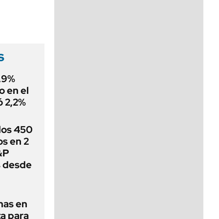
viernes de 10 a 18
s
0,9%
o en el
ó 2,2%
 los 450
s en 2
&P
s desde
nas en
a para