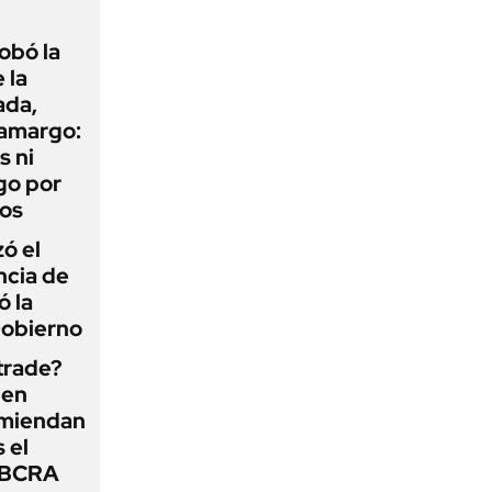
obó la
 la
ada,
 amargo:
s ni
go por
dos
zó el
ncia de
ó la
Gobierno
 trade?
 en
omiendan
s el
l BCRA