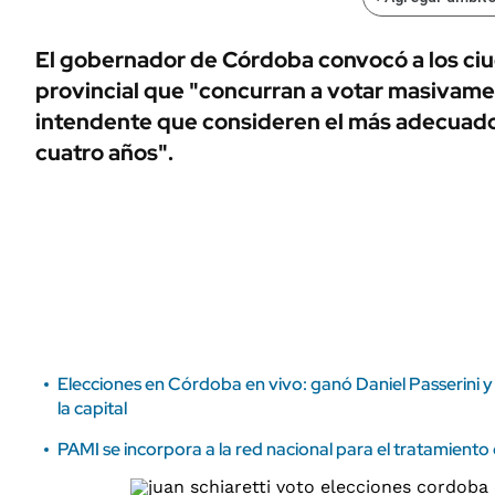
ÁMBITO DEBATE
Municipios
MEDIAKIT AMBITO DEBATE
El gobernador de Córdoba convocó a los ciu
URUGUAY
provincial que "concurran a votar masivamen
intendente que consideren el más adecuado
cuatro años".
Elecciones en Córdoba en vivo: ganó Daniel Passerini y
la capital
PAMI se incorpora a la red nacional para el tratamiento