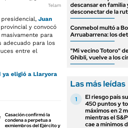
descansar en familia 
Telam
desconectar de la rut
presidencial,
Juan
provincial y convocó
Conmebol multó a Bo
Arruabarrena: los det
r masivamente para
ás adecuado para los
"Mi vecino Totoro" d
uces entre el
Ghibli, vuelve a los c
 ya eligió a Llaryora
Las más leídas
El riesgo país s
450 puntos y t
máximos en 2 m
Casación confirmó la
mientras el S&
condena a perpetua a
cae a mínimos 
exmiembros del Ejército y