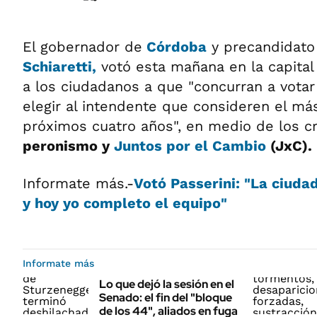
El gobernador de
Córdoba
y precandidato 
Schiaretti
,
votó esta mañana en la capital 
a los ciudadanos a que "concurran a vota
elegir al intendente que consideren el m
próximos cuatro años", en medio de los cr
peronismo y
Juntos por el Cambio
(JxC).
Informate más.-
Votó Passerini: "La ciudad
y hoy yo completo el equipo"
Informate más
Lo que dejó la sesión en el
Senado: el fin del "bloque
de los 44", aliados en fuga