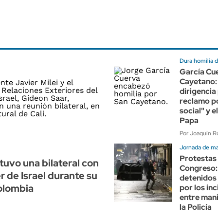
Dura homilía d
García Cue
Cayetano: 
dirigencia 
reclamo po
social" y e
Papa
Por Joaquín Ro
Jornada de m
Protestas 
tuvo una bilateral con
Congreso:
er de Israel durante su
detenidos 
Colombia
por los in
entre mani
la Policía