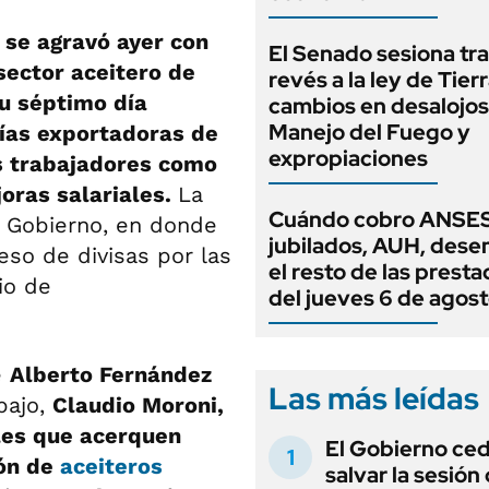
l se agravó ayer con
El Senado sesiona tra
 sector aceitero de
revés a la ley de Tierr
su séptimo día
cambios en desalojos,
Manejo del Fuego y
ñías exportadoras de
expropiaciones
os trabajadores como
oras salariales.
La
Cuándo cobro ANSES
e Gobierno, en donde
jubilados, AUH, dese
eso de divisas por las
el resto de las prest
io de
del jueves 6 de agos
e
Alberto Fernández
Las más leídas
bajo,
Claudio Moroni,
les que acerquen
El Gobierno ce
ión de
aceiteros
salvar la sesión