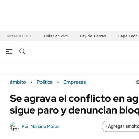
Temas del día
Dólar en vivo
Ley de Tierras
Papa León 
NEGOCIOS
ÚLTIMAS NOTICIAS
Especiales Ámbito
ECONOMÍA
ámbito
Política
Empresas
1
Real Estate
Banco de Datos
Se agrava el conflicto en ag
Sustentabilidad
Campo
sigue paro y denuncian blo
Seguros
FINANZAS
ENERGY REPORT
Dólar
Mariano Martín
Por
+
Agregar ámbito
POLÍTICA
Mercados
Nacional