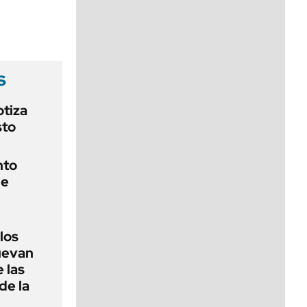
viernes de 10 a 18
s
otiza
sto
nto
de
 los
nuevan
 las
de la