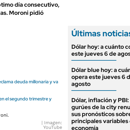
ANUARIO 2025
timo día consecutivo,
LIFESTYLE
EDICIÓN IMPRESA
as. Moroni pidió
AUTOS
Últimas noticia
Dólar hoy: a cuánto c
este jueves 6 de ago
Dólar blue hoy: a cuá
opera este jueves 6 
eclama deuda millonaria y va
agosto
n el segundo trimestre y
Dólar, inflación y PBI:
gurúes de la city re
sus pronósticos sobre
principales variables 
Imagen:
economía
YouTube