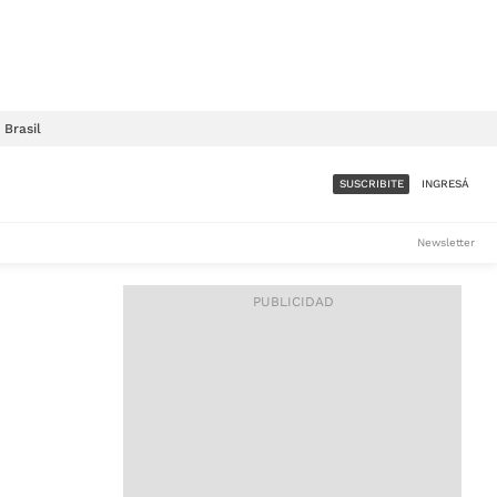
Brasil
SUSCRIBITE
INGRESÁ
SUMATE A LA COMUNIDAD
Newsletter
DE ÁMBITO
LES
ACCESO FULL - $1.800/MES
ES
CORPORATIVO - CONSULTAR
Si tenés dudas comunicate
con nosotros a
IOS
suscripciones@ambito.com.ar
Llamanos al (54) 11 4556-
9147/48 o
al (54) 11 4449-3256 de lunes a