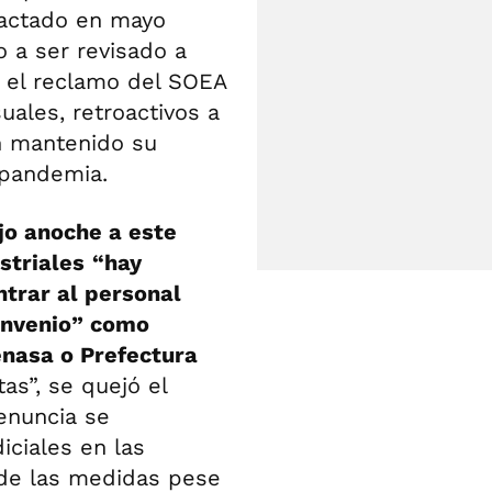
pactado en mayo
o a ser revisado a
 el reclamo del SOEA
ales, retroactivos a
n mantenido su
 pandemia.
ijo anoche a este
striales
“hay
trar al personal
convenio” como
nasa o Prefectura
as”, se quejó el
enuncia se
iciales en las
 de las medidas pese