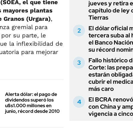
 (SOEA, el que tiene
jueves y retira e
capítulo de ley 
as mayores plantas
Tierras
e Granos (Urgara)
,
anza gremial para
El dólar oficial
tercera suba al 
por su parte, le
el Banco Nación
e la inflexibilidad de
su récord nomin
uatoria para mejorar
Fallo histórico d
Corte: las prep
estarán obligad
cubrir el medi
más caro
Alerta dólar: el pago de
El BCRA renovó
dividendos superó los
u$s1.000 millones en
con China y amp
junio, récord desde 2010
vigencia a cinc