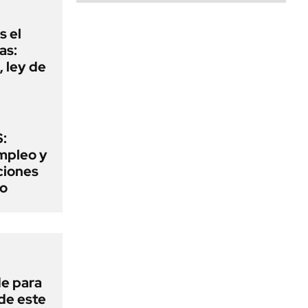
s el
as:
 ley de
:
mpleo y
aciones
to
de para
 de este