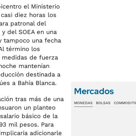
centro el Ministerio
casi diez horas los
ara patronal del
n y del SOEA en una
 y tampoco una fecha
Al término los
s medidas de fuerza
anoche mantenían
oducción destinada a
úes a Bahía Blanca.
Mercados
iación tras más de una
MONEDAS
BOLSAS
COMMODITI
nsuaron un planteo
salario básico de la
 93 mil pesos. Para
mplicaría adicionarle