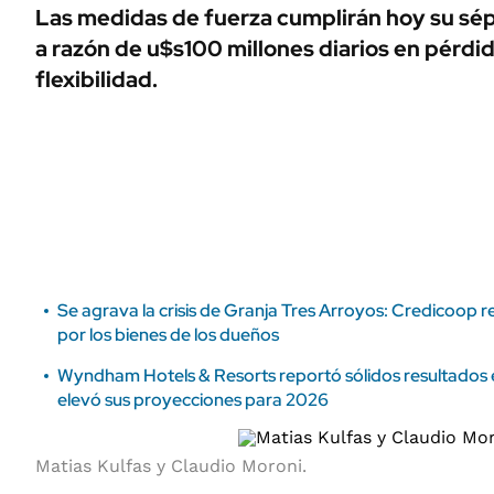
ÁMBITO DEBATE
Las medidas de fuerza cumplirán hoy su sép
Municipios
a razón de u$s100 millones diarios en pérdid
MEDIAKIT AMBITO DEBATE
URUGUAY
flexibilidad.
Se agrava la crisis de Granja Tres Arroyos: Credicoop r
por los bienes de los dueños
Wyndham Hotels & Resorts reportó sólidos resultados e
elevó sus proyecciones para 2026
Matias Kulfas y Claudio Moroni.