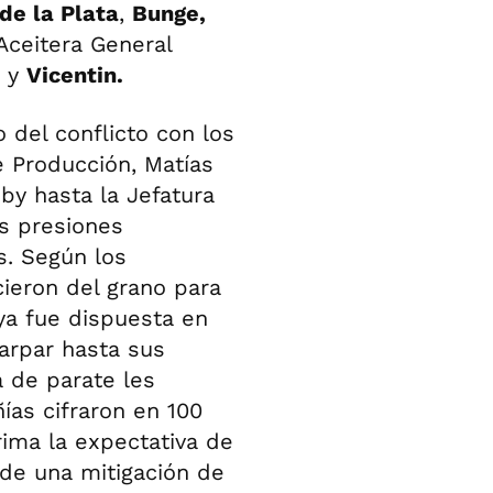
de la Plata
,
Bunge,
ceitera General
y
Vicentin.
del conflicto con los
 Producción, Matías
bby hasta la Jefatura
as presiones
s. Según los
cieron del grano para
ya fue dispuesta en
arpar hasta sus
a de parate les
ías cifraron en 100
rima la expectativa de
 de una mitigación de