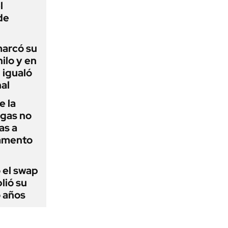
l
de
 marcó su
hilo y en
 igualó
al
e la
agas no
as a
camento
 el swap
lió su
o años