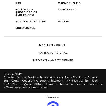
RSS
MAPA DEL SITIO
POLÍTICA DE
AVISO LEGAL
PRIVACIDAD DE
ÁMBITO.COM
EDICTOS JUDICIALES
MULTAS
LICITACIONES
MEDIAKIT
DIGITAL
TARIFARIO
DIGITAL
MEDIAKIT
AMBITO DEBATE
Edición N9411
Director: Gabriel Morini - Propietario: Nefir S.A. - Domicilio: Olleros
3551, CABA - Copyright © 2019 Ambito.com - RNPI En trámite - Issn
1852 9232 - Registro DNDA en trámite - Todos los derechos reservados
- Términos y condiciones de uso