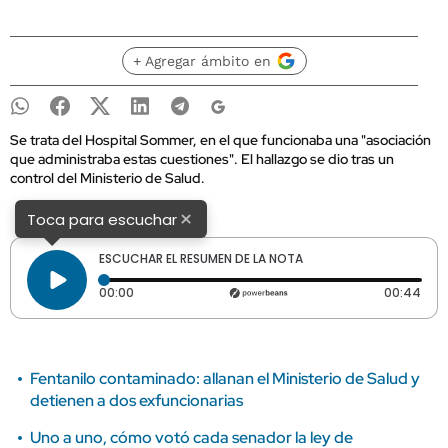
+ Agregar ámbito en
Se trata del Hospital Sommer, en el que funcionaba una "asociación
que administraba estas cuestiones". El hallazgo se dio tras un
control del Ministerio de Salud.
×
Toca para escuchar
ESCUCHAR EL RESUMEN DE LA NOTA
Tiempo transcurrido: 0 segundos
Dura
00:00
00:44
Fentanilo contaminado: allanan el Ministerio de Salud y
detienen a dos exfuncionarias
Uno a uno, cómo votó cada senador la ley de