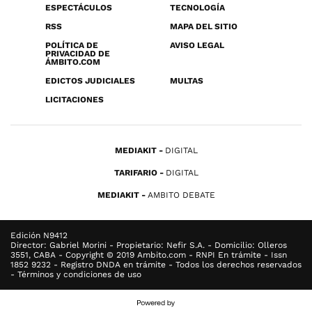
ESPECTÁCULOS
TECNOLOGÍA
RSS
MAPA DEL SITIO
POLÍTICA DE
AVISO LEGAL
PRIVACIDAD DE
ÁMBITO.COM
EDICTOS JUDICIALES
MULTAS
LICITACIONES
MEDIAKIT
DIGITAL
TARIFARIO
DIGITAL
MEDIAKIT
AMBITO DEBATE
Edición N9412
Director: Gabriel Morini - Propietario: Nefir S.A. - Domicilio: Olleros
3551, CABA - Copyright © 2019 Ambito.com - RNPI En trámite - Issn
1852 9232 - Registro DNDA en trámite - Todos los derechos reservados
- Términos y condiciones de uso