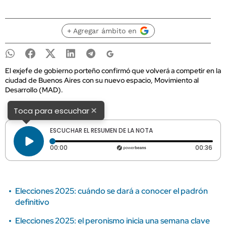
+ Agregar ámbito en
El exjefe de gobierno porteño confirmó que volverá a competir en la
ciudad de Buenos Aires con su nuevo espacio, Movimiento al
Desarrollo (MAD).
×
Toca para escuchar
ESCUCHAR EL RESUMEN DE LA NOTA
Tiempo transcurrido: 0 segundos
Dura
00:00
00:36
Elecciones 2025: cuándo se dará a conocer el padrón
definitivo
Elecciones 2025: el peronismo inicia una semana clave