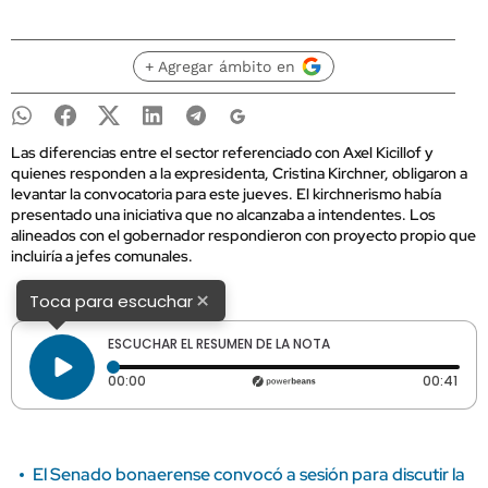
+ Agregar ámbito en
Las diferencias entre el sector referenciado con Axel Kicillof y
quienes responden a la expresidenta, Cristina Kirchner, obligaron a
levantar la convocatoria para este jueves. El kirchnerismo había
presentado una iniciativa que no alcanzaba a intendentes. Los
alineados con el gobernador respondieron con proyecto propio que
incluiría a jefes comunales.
×
Toca para escuchar
ESCUCHAR EL RESUMEN DE LA NOTA
Tiempo transcurrido: 0 segundos
Dura
00:00
00:41
El Senado bonaerense convocó a sesión para discutir la