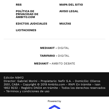
RSS
MAPA DEL SITIO
POLÍTICA DE
AVISO LEGAL
PRIVACIDAD DE
ÁMBITO.COM
EDICTOS JUDICIALES
MULTAS
LICITACIONES
MEDIAKIT
DIGITAL
TARIFARIO
DIGITAL
MEDIAKIT
AMBITO DEBATE
Edición N9412
Director: Gabriel Morini - Propietario: Nefir S.A. - Domicilio: Olleros
3551, CABA - Copyright © 2019 Ambito.com - RNPI En trámite - Issn
1852 9232 - Registro DNDA en trámite - Todos los derechos reservados
- Términos y condiciones de uso