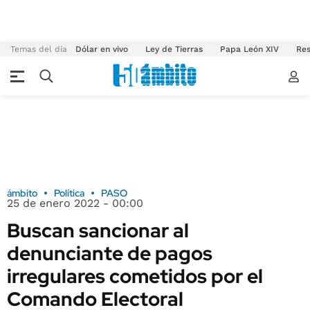
Temas del día
Dólar en vivo
Ley de Tierras
Papa León XIV
Res
ámbito
Política
PASO
25 de enero 2022 - 00:00
Buscan sancionar al
denunciante de pagos
irregulares cometidos por el
Comando Electoral