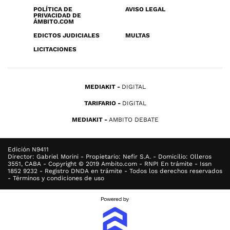
POLÍTICA DE
AVISO LEGAL
PRIVACIDAD DE
ÁMBITO.COM
EDICTOS JUDICIALES
MULTAS
LICITACIONES
MEDIAKIT
DIGITAL
TARIFARIO
DIGITAL
MEDIAKIT
AMBITO DEBATE
Edición N9411
Director: Gabriel Morini - Propietario: Nefir S.A. - Domicilio: Olleros
3551, CABA - Copyright © 2019 Ambito.com - RNPI En trámite - Issn
1852 9232 - Registro DNDA en trámite - Todos los derechos reservados
- Términos y condiciones de uso