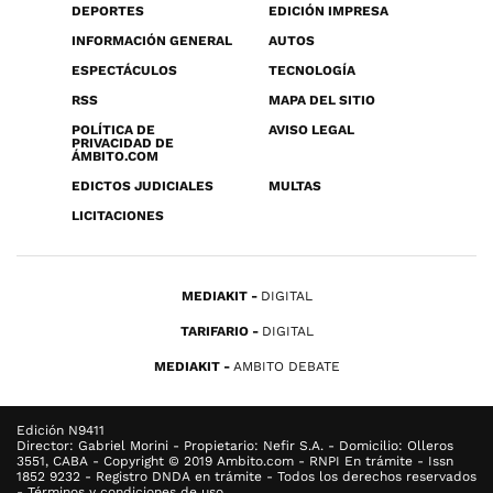
DEPORTES
EDICIÓN IMPRESA
INFORMACIÓN GENERAL
AUTOS
ESPECTÁCULOS
TECNOLOGÍA
RSS
MAPA DEL SITIO
POLÍTICA DE
AVISO LEGAL
PRIVACIDAD DE
ÁMBITO.COM
EDICTOS JUDICIALES
MULTAS
LICITACIONES
MEDIAKIT
DIGITAL
TARIFARIO
DIGITAL
MEDIAKIT
AMBITO DEBATE
Edición N9411
Director: Gabriel Morini - Propietario: Nefir S.A. - Domicilio: Olleros
3551, CABA - Copyright © 2019 Ambito.com - RNPI En trámite - Issn
1852 9232 - Registro DNDA en trámite - Todos los derechos reservados
- Términos y condiciones de uso