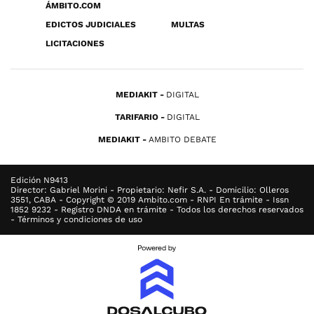
ÁMBITO.COM
EDICTOS JUDICIALES
MULTAS
LICITACIONES
MEDIAKIT
DIGITAL
TARIFARIO
DIGITAL
MEDIAKIT
AMBITO DEBATE
Edición N9413
Director: Gabriel Morini - Propietario: Nefir S.A. - Domicilio: Olleros
3551, CABA - Copyright © 2019 Ambito.com - RNPI En trámite - Issn
1852 9232 - Registro DNDA en trámite - Todos los derechos reservados
- Términos y condiciones de uso