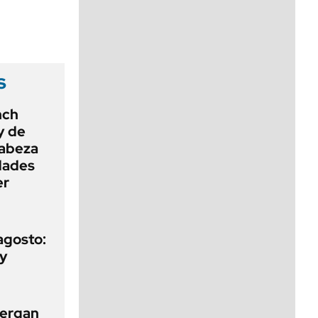
viernes de 10 a 18
s
nch
ey de
cabeza
dades
er
agosto:
 y
tergan