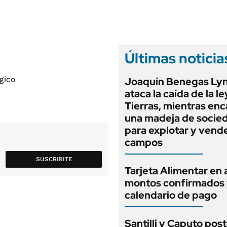
ANUARIO 2025
LIFESTYLE
EDICIÓN IMPRESA
AUTOS
Últimas noticia
Joaquín Benegas Ly
ataca la caída de la l
Tierras, mientras en
una madeja de socie
para explotar y vend
campos
SUSCRIBITE
Tarjeta Alimentar en 
montos confirmados
calendario de pago
Santilli y Caputo pos