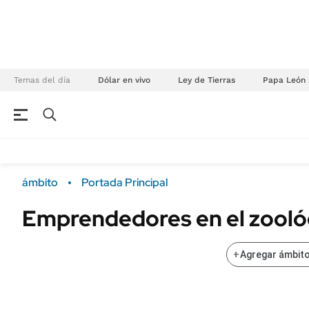
Temas del día
Dólar en vivo
Ley de Tierras
Papa León 
NEGOCIOS
ÚLTIMAS NOTICIAS
Especiales Ámbito
ECONOMÍA
ámbito
Portada Principal
Real Estate
Banco de Datos
Emprendedores en el zooló
Sustentabilidad
Campo
Seguros
FINANZAS
+
Agregar ámbito
ENERGY REPORT
Dólar
POLÍTICA
Mercados
Nacional