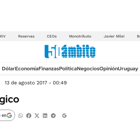
XIV
Reservas
CEOs
Monotributo
Javier Milei
B
Anuario autos 2026
Dólar
Economía
Finanzas
Política
Negocios
Opinión
Uruguay
TECNOLOGÍA
NOVEDADES FISCA
MÉXICO
13 de agosto 2017 - 00:49
EDICTOS JUDICIAL
OPINIÓN
gico
MULTAS
MUNDO
LICITACIONES
INFORMACIÓN GENERAL
 en
CUADROS TARIFAR
ESPECTÁCULOS
RECALL
DEPORTES