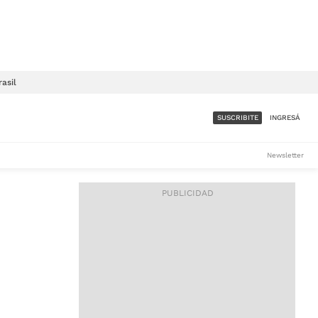
rasil
SUSCRIBITE
INGRESÁ
SUMATE A LA COMUNIDAD
Newsletter
DE ÁMBITO
LES
ACCESO FULL - $1.800/MES
ES
CORPORATIVO - CONSULTAR
Si tenés dudas comunicate
con nosotros a
IOS
suscripciones@ambito.com.ar
Llamanos al (54) 11 4556-
9147/48 o
al (54) 11 4449-3256 de lunes a