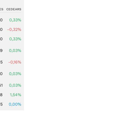
ES
CEDEARS
00
0,33%
00
-0,32%
00
0,33%
39
0,03%
45
-0,16%
50
0,03%
61
0,03%
68
1,54%
75
0,00%