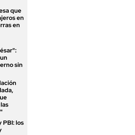
esa que
njeros en
erras en
ésar":
 un
erno sin
flación
lada,
que
las
"
y PBI: los
y