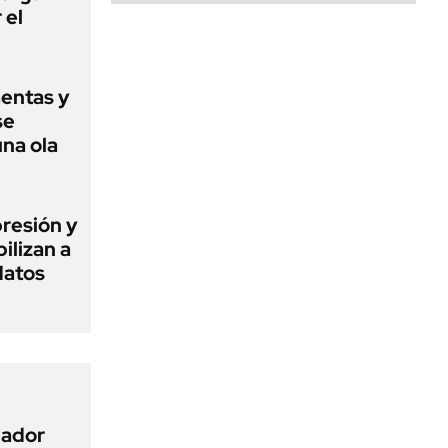
 el
mentas y
se
una ola
presión y
ilizan a
datos
nador