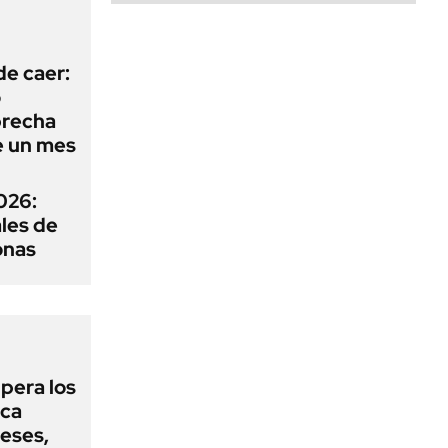
de caer:
o
 brecha
e un mes
026:
ales de
onas
upera los
oca
eses,