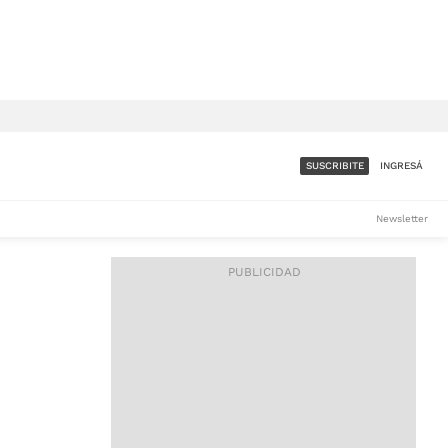
SUSCRIBITE
INGRESÁ
SUMATE A LA COMUNIDAD
Newsletter
DE ÁMBITO
LES
ACCESO FULL - $1.800/MES
ES
CORPORATIVO - CONSULTAR
Si tenés dudas comunicate
con nosotros a
IOS
suscripciones@ambito.com.ar
Llamanos al (54) 11 4556-
9147/48 o
al (54) 11 4449-3256 de lunes a