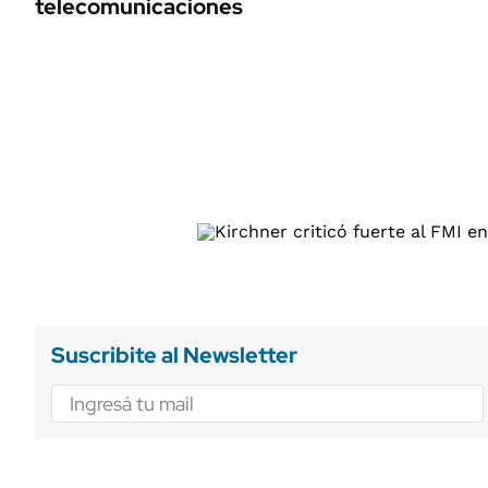
telecomunicaciones
ÁMBITO DEBATE
Municipios
MEDIAKIT AMBITO DEBATE
URUGUAY
Suscribite al Newsletter