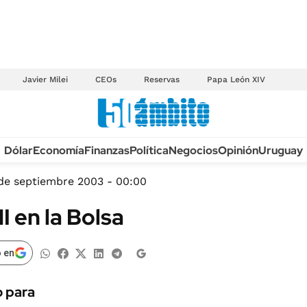
Javier Milei
CEOs
Reservas
Papa León XIV
Anuario autos 2026
Dólar
Economía
Finanzas
Política
Negocios
Opinión
Uruguay
TECNOLOGÍA
NOVEDADES FISCA
MÉXICO
de septiembre 2003 - 00:00
EDICTOS JUDICIAL
OPINIÓN
I en la Bolsa
MULTAS
MUNDO
LICITACIONES
INFORMACIÓN GENERAL
 en
CUADROS TARIFAR
ESPECTÁCULOS
RECALL
o para
DEPORTES