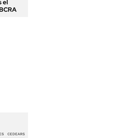
s el
l BCRA
ES
CEDEARS