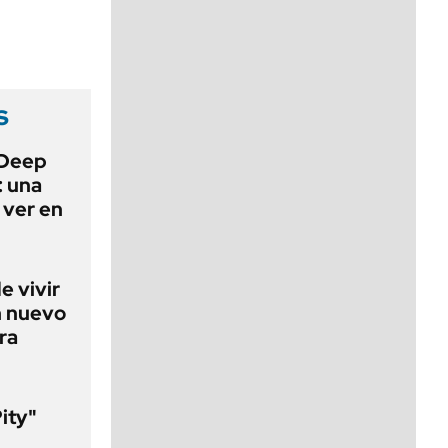
viernes de 10 a 18
s
 Deep
: una
 ver en
e vivir
n nuevo
ra
Pity"
l