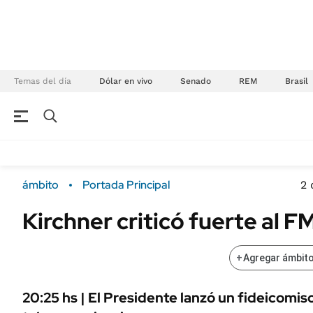
Temas del día
Dólar en vivo
Senado
REM
Brasil
NEGOCIOS
ÚLTIMAS NOTICIAS
Especiales Ámbito
ECONOMÍA
ámbito
Portada Principal
2 
Real Estate
Banco de Datos
Kirchner criticó fuerte al FM
Sustentabilidad
Campo
Seguros
FINANZAS
+
Agregar ámbito
ENERGY REPORT
Dólar
POLÍTICA
Mercados
20:25 hs | El Presidente lanzó un fideicomis
Nacional