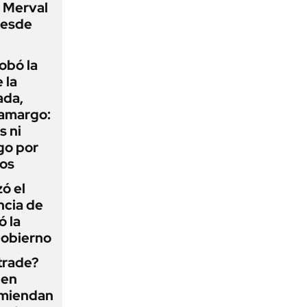
P Merval
desde
obó la
 la
ada,
 amargo:
s ni
go por
dos
zó el
ncia de
ó la
Gobierno
 trade?
 en
omiendan