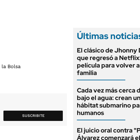
ANUARIO 2025
LIFESTYLE
EDICIÓN IMPRESA
AUTOS
Últimas noticia
El clásico de Jhonny
que regresó a Netflix
película para volver a
familia
Cada vez más cerca d
bajo el agua: crean u
hábitat submarino pa
humanos
SUSCRIBITE
El juicio oral contra "
Álvarez comenzará e