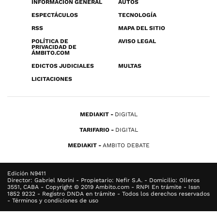
INFORMACIÓN GENERAL
AUTOS
ESPECTÁCULOS
TECNOLOGÍA
RSS
MAPA DEL SITIO
POLÍTICA DE
AVISO LEGAL
PRIVACIDAD DE
ÁMBITO.COM
EDICTOS JUDICIALES
MULTAS
LICITACIONES
MEDIAKIT
DIGITAL
TARIFARIO
DIGITAL
MEDIAKIT
AMBITO DEBATE
Edición N9411
Director: Gabriel Morini - Propietario: Nefir S.A. - Domicilio: Olleros
3551, CABA - Copyright © 2019 Ambito.com - RNPI En trámite - Issn
1852 9232 - Registro DNDA en trámite - Todos los derechos reservados
- Términos y condiciones de uso