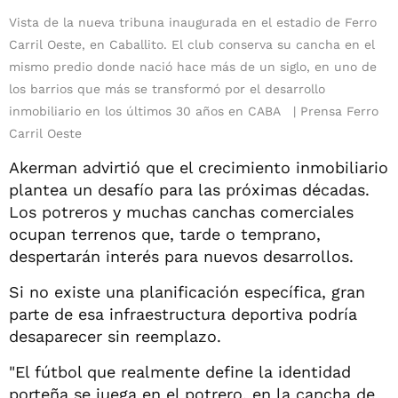
Vista de la nueva tribuna inaugurada en el estadio de Ferro
Carril Oeste, en Caballito. El club conserva su cancha en el
mismo predio donde nació hace más de un siglo, en uno de
los barrios que más se transformó por el desarrollo
inmobiliario en los últimos 30 años en CABA
Prensa Ferro
Carril Oeste
Akerman advirtió que el crecimiento inmobiliario
plantea un desafío para las próximas décadas.
Los potreros y muchas canchas comerciales
ocupan terrenos que, tarde o temprano,
despertarán interés para nuevos desarrollos.
Si no existe una planificación específica, gran
parte de esa infraestructura deportiva podría
desaparecer sin reemplazo.
"El fútbol que realmente define la identidad
porteña se juega en el potrero, en la cancha de