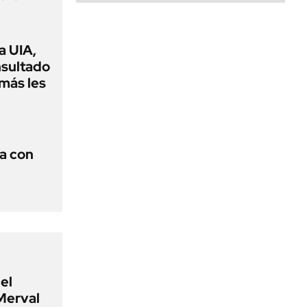
a UIA,
nsultado
amás les
a con
el
Merval