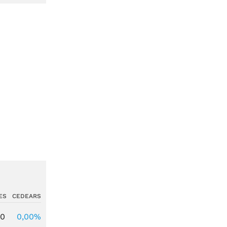
ES
CEDEARS
00
0,00%