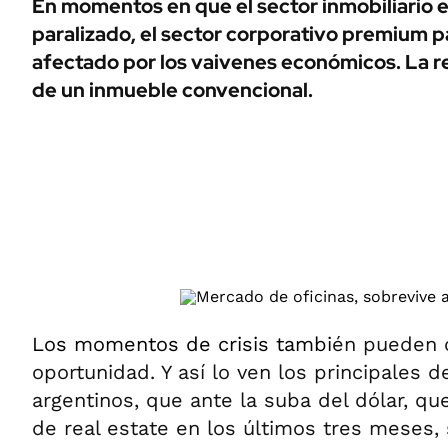
En momentos en que el sector inmobiliario
ÁMBITO DEBATE
paralizado, el sector corporativo premium 
Municipios
MEDIAKIT AMBITO DEBATE
afectado por los vaivenes económicos. La re
URUGUAY
de un inmueble convencional.
Los momentos de crisis tambi
én pueden c
oportunidad. Y así lo ven los principales d
argentinos, que ante la suba del dólar, qu
de real estate en los últimos tres meses, 