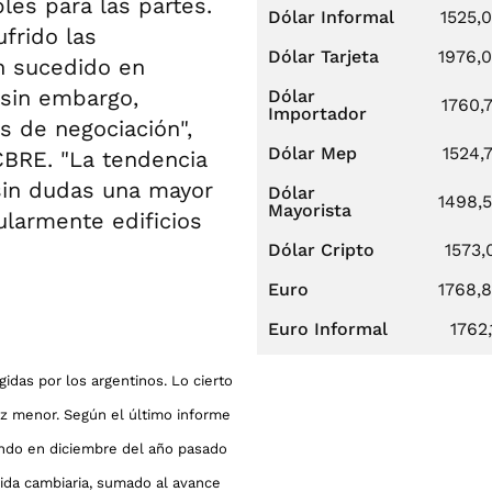
les para las partes.
Dólar Informal
1525,
frido las
Dólar Tarjeta
1976,
n sucedido en
 sin embargo,
Dólar
1760,
Importador
 de negociación",
Dólar Mep
1524,
CBRE. "La tendencia
sin dudas una mayor
Dólar
1498,
Mayorista
larmente edificios
Dólar Cripto
1573,
Euro
1768,
Euro Informal
1762,
egidas por los argentinos. Lo cierto
ez menor. Según el último informe
uando en diciembre del año pasado
rida cambiaria, sumado al avance