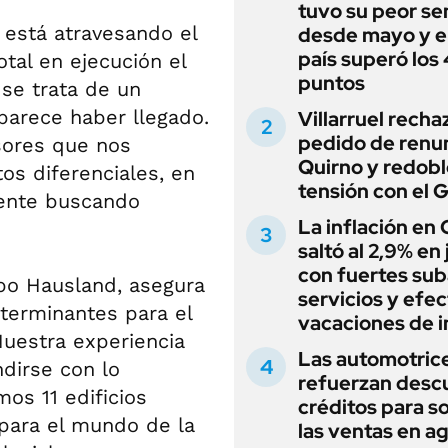
tuvo su peor s
 está atravesando el
desde mayo y el
país superó los
otal en ejecución el
puntos
se trata de un
parece haber llegado.
Villarruel recha
pedido de renu
sores que nos
Quirno y redobl
s diferenciales, en
tensión con el 
mente buscando
La inflación en
saltó al 2,9% en j
con fuertes sub
upo Hausland, asegura
servicios y efe
eterminantes para el
vacaciones de i
"Nuestra experiencia
Las automotric
dirse con lo
refuerzan desc
os 11 edificios
créditos para s
para el mundo de la
las ventas en a