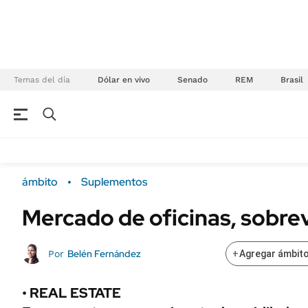
Temas del día
Dólar en vivo
Senado
REM
Brasil
NEGOCIOS
ÚLTIMAS NOTICIAS
Especiales Ámbito
ECONOMÍA
ámbito
Suplementos
Real Estate
Banco de Datos
Mercado de oficinas, sobrevi
Sustentabilidad
Campo
Seguros
FINANZAS
Belén Fernández
Por
+
Agregar ámbito
ENERGY REPORT
Dólar
POLÍTICA
Mercados
• REAL ESTATE
Nacional