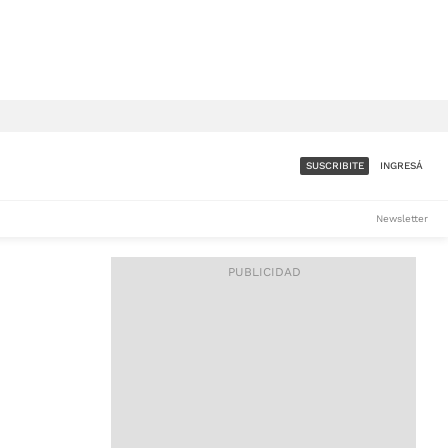
SUSCRIBITE
INGRESÁ
SUMATE A LA COMUNIDAD
Newsletter
DE ÁMBITO
LES
ACCESO FULL - $1.800/MES
ES
CORPORATIVO - CONSULTAR
Si tenés dudas comunicate
con nosotros a
IOS
suscripciones@ambito.com.ar
Llamanos al (54) 11 4556-
9147/48 o
al (54) 11 4449-3256 de lunes a