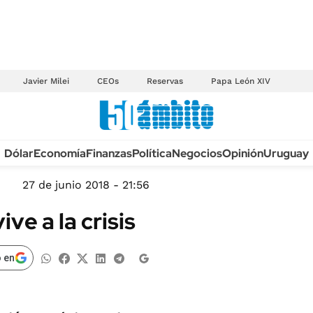
Javier Milei
CEOs
Reservas
Papa León XIV
Anuario autos 2026
Dólar
Economía
Finanzas
Política
Negocios
Opinión
Uruguay
TECNOLOGÍA
NOVEDADES FISCA
MÉXICO
27 de junio 2018 - 21:56
EDICTOS JUDICIAL
OPINIÓN
ve a la crisis
MULTAS
MUNDO
LICITACIONES
INFORMACIÓN GENERAL
 en
CUADROS TARIFAR
ESPECTÁCULOS
RECALL
DEPORTES