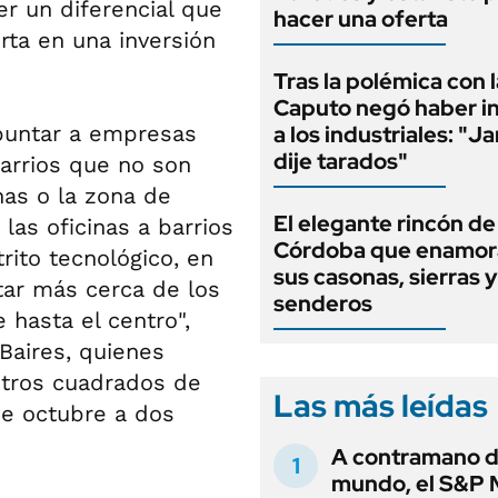
er un diferencial que
hacer una oferta
rta en una inversión
Tras la polémica con l
Caputo negó haber i
apuntar a empresas
a los industriales: "J
dije tarados"
arrios que no son
nas o la zona de
El elegante rincón de
las oficinas a barrios
Córdoba que enamor
rito tecnológico, en
sus casonas, sierras y
tar más cerca de los
senderos
hasta el centro",
Baires, quienes
etros cuadrados de
Las más leídas
de octubre a dos
A contramano d
mundo, el S&P 