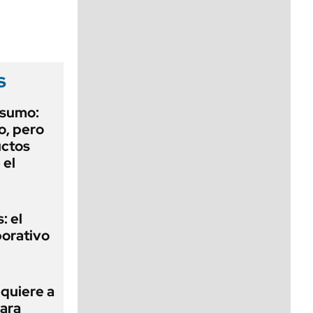
viernes de 10 a 18
s
nsumo:
o, pero
uctos
 el
: el
porativo
 quiere a
para