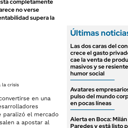
ANUARIO 2025
 está completamente
LIFESTYLE
parece no verse
EDICIÓN IMPRESA
AUTOS
ntabilidad supera la
Últimas noticia
Las dos caras del co
crece el gasto privad
cae la venta de prod
masivos y se resiente
humor social
Avatares empresarios
pulso del mundo cor
onvertirse en una
en pocas líneas
esarrolladores
e paralizó el mercado
Alerta en Boca: Milán
salen a apostar al
Paredes y está listo 