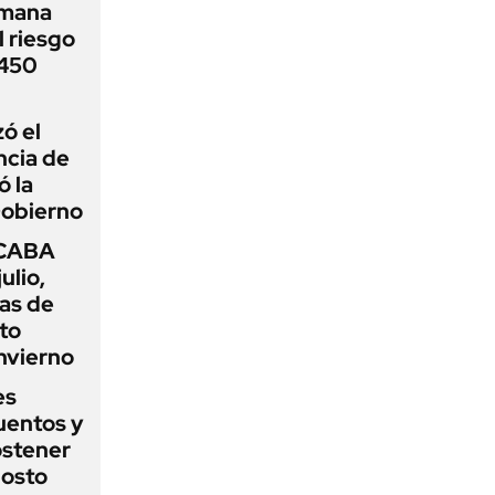
emana
 riesgo
 450
zó el
ncia de
ó la
Gobierno
 CABA
ulio,
as de
cto
nvierno
es
uentos y
ostener
gosto