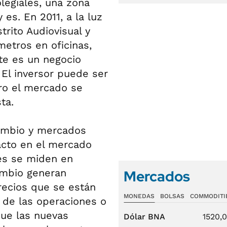
legiales, una zona
s. En 2011, a la luz
trito Audiovisual y
etros en oficinas,
te es un negocio
 El inversor puede ser
ero el mercado se
ta.
cambio y mercados
pacto en el mercado
es se miden en
ambio generan
Mercados
recios que se están
MONEDAS
BOLSAS
COMMODITI
n de las operaciones o
que las nuevas
Dólar BNA
1520,