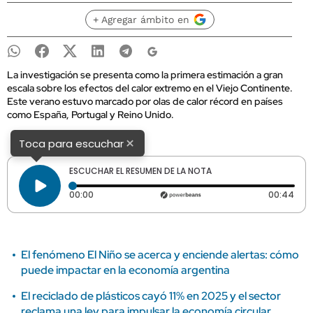
+ Agregar ámbito en
La investigación se presenta como la primera estimación a gran
escala sobre los efectos del calor extremo en el Viejo Continente.
Este verano estuvo marcado por olas de calor récord en países
como España, Portugal y Reino Unido.
×
Toca para escuchar
ESCUCHAR EL RESUMEN DE LA NOTA
Tiempo transcurrido: 0 segundos
Dura
00:00
00:44
El fenómeno El Niño se acerca y enciende alertas: cómo
puede impactar en la economía argentina
El reciclado de plásticos cayó 11% en 2025 y el sector
reclama una ley para impulsar la economía circular