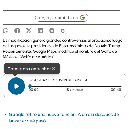
+ Agregar ámbito en
La modificación generó grandes controversias al producirse luego
del regreso a la presidencia de Estados Unidos de Donald Trump.
Recientemente, Google Maps modificó el nombre del Golfo de
México a "Golfo de América".
×
Toca para escuchar
ESCUCHAR EL RESUMEN DE LA NOTA
Tiempo transcurrido: 0 segundos
Dura
00:00
00:46
Google retiró una nueva función IA un día después de
lanzarla: qué pasó