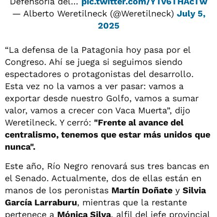
Defensoría del…
pic.twitter.com/YTv6THAcTw
— Alberto Weretilneck (@Weretilneck)
July 5,
2025
“La defensa de la Patagonia hoy pasa por el
Congreso. Ahí se juega si seguimos siendo
espectadores o protagonistas del desarrollo.
Esta vez no la vamos a ver pasar: vamos a
exportar desde nuestro Golfo, vamos a sumar
valor, vamos a crecer con Vaca Muerta”, dijo
Weretilneck. Y cerró:
"Frente al avance del
centralismo, tenemos que estar más unidos que
nunca".
Este año, Río Negro renovará sus tres bancas en
el Senado. Actualmente, dos de ellas están en
manos de los peronistas
Martín Doñate
y
Silvia
García Larraburu
, mientras que la restante
pertenece a
Mónica Silva
, alfil del jefe provincial