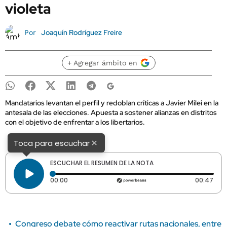
violeta
Joaquín Rodríguez Freire
Por
+ Agregar ámbito en
Mandatarios levantan el perfil y redoblan críticas a Javier Milei en la
antesala de las elecciones. Apuesta a sostener alianzas en distritos
con el objetivo de enfrentar a los libertarios.
×
Toca para escuchar
ESCUCHAR EL RESUMEN DE LA NOTA
Tiempo transcurrido: 0 segundos
Dura
00:00
00:47
Congreso debate cómo reactivar rutas nacionales, entre