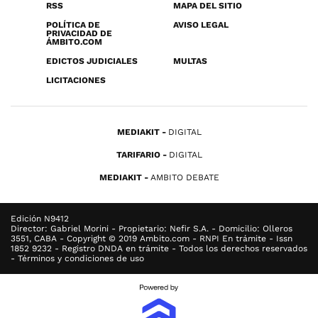
RSS
MAPA DEL SITIO
POLÍTICA DE
AVISO LEGAL
PRIVACIDAD DE
ÁMBITO.COM
EDICTOS JUDICIALES
MULTAS
LICITACIONES
MEDIAKIT
DIGITAL
TARIFARIO
DIGITAL
MEDIAKIT
AMBITO DEBATE
Edición N9412
Director: Gabriel Morini - Propietario: Nefir S.A. - Domicilio: Olleros
3551, CABA - Copyright © 2019 Ambito.com - RNPI En trámite - Issn
1852 9232 - Registro DNDA en trámite - Todos los derechos reservados
- Términos y condiciones de uso