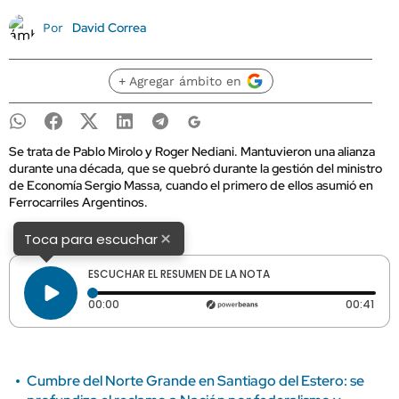
David Correa
Por
+ Agregar ámbito en
Se trata de Pablo Mirolo y Roger Nediani. Mantuvieron una alianza
durante una década, que se quebró durante la gestión del ministro
de Economía Sergio Massa, cuando el primero de ellos asumió en
Ferrocarriles Argentinos.
×
Toca para escuchar
ESCUCHAR EL RESUMEN DE LA NOTA
Tiempo transcurrido: 0 segundos
Dura
00:00
00:41
Cumbre del Norte Grande en Santiago del Estero: se