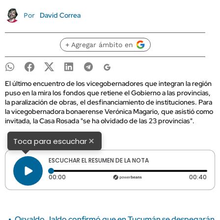
David Correa
Por
+ Agregar ámbito en
El último encuentro de los vicegobernadores que integran la región
puso en la mira los fondos que retiene el Gobierno a las provincias,
la paralización de obras, el desfinanciamiento de instituciones. Para
la vicegobernadora bonaerense Verónica Magario, que asistió como
invitada, la Casa Rosada "se ha olvidado de las 23 provincias".
×
Toca para escuchar
ESCUCHAR EL RESUMEN DE LA NOTA
Tiempo transcurrido: 0 segundos
Dura
00:00
00:40
Osvaldo Jaldo confirmó que en Tucumán se despegarán