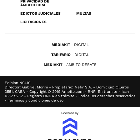
PRIVACIDAD DE
ÁMBITO.COM
EDICTOS JUDICIALES
MULTAS
LICITACIONES
MEDIAKIT
DIGITAL
TARIFARIO
DIGITAL
MEDIAKIT
AMBITO DEBATE
Edición N9410
Director: Gabriel Morini - Propietario: Nefir S.A. - Domicilio: Olleros
3551, CABA - Copyright © 2019 Ambito.com - RNPI En trámite - Issn
1852 9232 - Registro DNDA en trámite - Todos los derechos reservados
- Términos y condiciones de uso