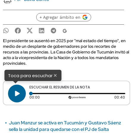
+ Agregar ámbito en
El presidente se ausentó en 2025 por "mal estado del tiempo", en
medio de un desplante de gobernadores por los recortes de
recursos a las provincias. La Casa de Gobierno de Tucumán invitó al
acto a la vicepresidenta de la Nación y a todos los mandatarios
provinciales.
×
Toca para escuchar
ESCUCHAR EL RESUMEN DE LA NOTA
Tiempo transcurrido: 0 segundos
Dura
00:00
00:40
Juan Manzur se activa en Tucumán y Gustavo Sáenz
sella la unidad para quedarse con el PJ de Salta