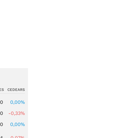
ES
CEDEARS
00
0,00%
00
-0,33%
00
0,00%
74
-0,07%