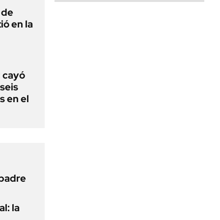
 de
ió en la
: cayó
seis
s en el
 padre
l: la
e