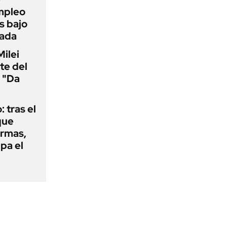
mpleo
s bajo
cada
Milei
te del
 "Da
: tras el
que
armas,
ipa el