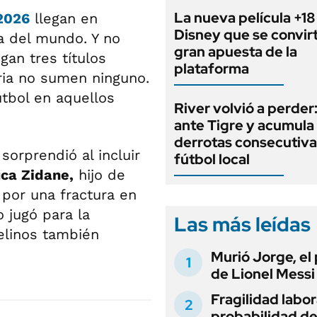
La nueva película +18
2026
llegan en
Disney que se convirt
a del mundo. Y no
gran apuesta de la
gan tres títulos
plataforma
tria no sumen ninguno.
útbol en aquellos
River volvió a perder
ante Tigre y acumula 
derrotas consecutiva
 sorprendió al incluir
fútbol local
ca Zidane,
hijo de
 por una fractura en
 jugó para la
Las más leídas
elinos también
Murió Jorge, el
de Lionel Messi
Fragilidad labora
probabilidad d