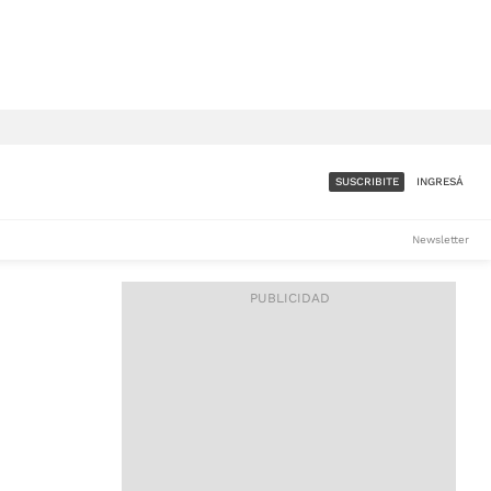
SUSCRIBITE
INGRESÁ
SUMATE A LA COMUNIDAD
Newsletter
DE ÁMBITO
LES
ACCESO FULL - $1.800/MES
ES
CORPORATIVO - CONSULTAR
Si tenés dudas comunicate
con nosotros a
IOS
suscripciones@ambito.com.ar
Llamanos al (54) 11 4556-
9147/48 o
al (54) 11 4449-3256 de lunes a