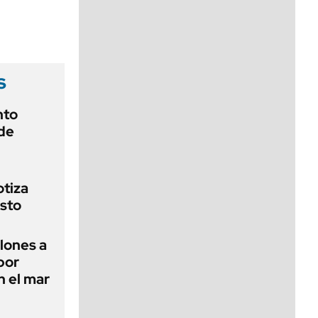
viernes de 10 a 18
s
nto
de
otiza
sto
lones a
por
n el mar