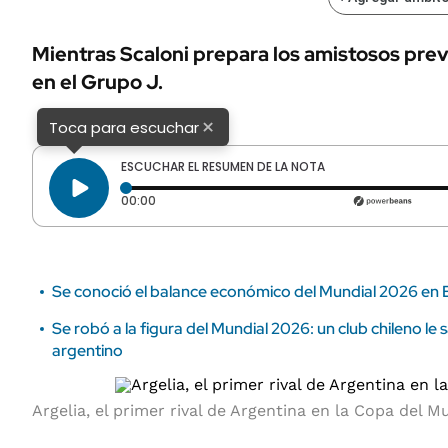
ÁMBITO DEBATE
Municipios
MEDIAKIT AMBITO DEBATE
Mientras Scaloni prepara los amistosos prev
URUGUAY
en el Grupo J.
×
Toca para escuchar
ESCUCHAR EL RESUMEN DE LA NOTA
Tiempo transcurrido: 0 segundos
00:00
Se conoció el balance económico del Mundial 2026 en
Se robó a la figura del Mundial 2026: un club chileno le 
argentino
Argelia, el primer rival de Argentina en la Copa del 