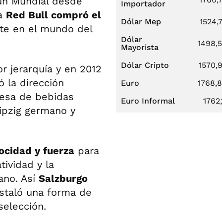
 un Mundial desde
Importador
ía
Red Bull compró el
Dólar Mep
1524,
nte en el mundo del
Dólar
1498,
Mayorista
Dólar Cripto
1570,
 jerarquía y en 2012
 la dirección
Euro
1768,
resa de bebidas
Euro Informal
1762,
ipzig germano y
ocidad y fuerza
para
atividad y la
ano. Así
Salzburgo
staló una forma de
selección.