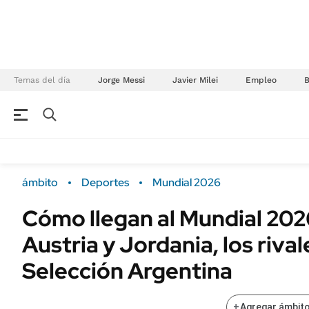
Temas del día
Jorge Messi
Javier Milei
Empleo
NEGOCIOS
ÚLTIMAS NOTICIAS
Especiales Ámbito
ECONOMÍA
ámbito
Deportes
Mundial 2026
Real Estate
Banco de Datos
Cómo llegan al Mundial 2026
Sustentabilidad
Campo
Austria y Jordania, los rival
Seguros
FINANZAS
ENERGY REPORT
Selección Argentina
Dólar
POLÍTICA
Mercados
+
Agregar ámbito
Nacional