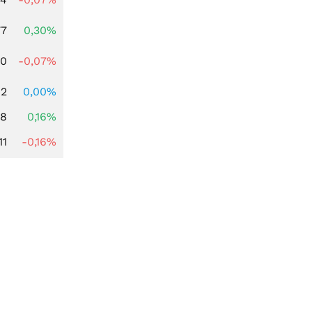
77
0,30%
50
-0,07%
92
0,00%
88
0,16%
11
-0,16%