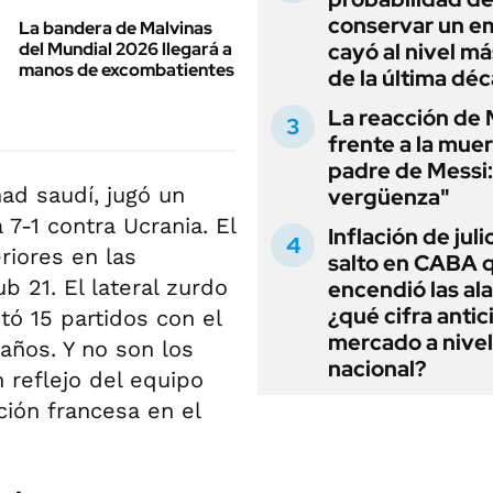
conservar un e
La bandera de Malvinas
del Mundial 2026 llegará a
cayó al nivel má
manos de excombatientes
de la última dé
La reacción de 
frente a la muer
padre de Messi:
had saudí, jugó un
vergüenza"
a 7-1 contra Ucrania. El
Inflación de julio
riores en las
salto en CABA 
b 21. El lateral zurdo
encendió las al
¿qué cifra antic
tó 15 partidos con el
mercado a nivel
años. Y no son los
nacional?
 reflejo del equipo
ción francesa en el