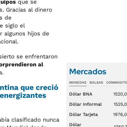
quipos
que se
. Gracias al dinero
as de
 siglo el
r algunos hijos de
cional.
sierto se enfrentaron
orprendieron al
Mercados
a.
MONEDAS
BOLSAS
COMMODITI
entina que creció
 energizantes
Dólar BNA
1520,
Dólar Informal
1525,
Dólar Tarjeta
1976,
abía clasificado nunca
Dólar
1760,