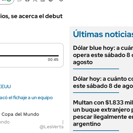
ANUARIO 2025
LIFESTYLE
EDICIÓN IMPRESA
AUTOS
ios, se acerca el debut
Últimas noticia
Dólar blue hoy: a cuá
opera este sábado 8 
Duración: 45 segundos
00:45
agosto
Dólar hoy: a cuánto c
este sábado 8 de ago
 EEUU
sacó el fichaje a un equipo
Multan con $1.833 mil
un buque extranjero 
pescar ilegalmente e
Mundo
argentino
@LesVerts