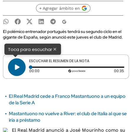
+ Agregar ámbito en
El polémico entrenador portugués tendrá su segundo ciclo en el
gigante de España, según anunció este jueves el club de Madrid.
×
Toca para escuchar
ESCUCHAR EL RESUMEN DE LA NOTA
Tiempo transcurrido: 0 segundos
Dura
00:00
00:35
El Real Madrid cede a Franco Mastantuono a un equipo
de la Serie A
Mastantuono no vuelve a River: el club de Italia al que se
iría a préstamo