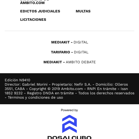
ÁMBITO.COM
EDICTOS JUDICIALES
MULTAS
LICITACIONES
MEDIAKIT
DIGITAL
TARIFARIO
DIGITAL
MEDIAKIT
AMBITO DEBATE
Edición N9410
Director: Gabriel Morini - Propietario: Nefir S.A. - Domicilio: Olleros
3551, CABA - Copyright © 2019 Ambito.com - RNPI En trámite - Issn
1852 9232 - Registro DNDA en trámite - Todos los derechos reservados
- Términos y condiciones de uso