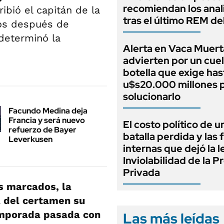
recomiendan los anal
ribió el capitán de la
tras el último REM d
os después de
determinó la
Alerta en Vaca Muert
advierten por un cuel
botella que exige has
u$s20.000 millones 
solucionarlo
Facundo Medina deja
Francia y será nuevo
El costo político de u
refuerzo de Bayer
batalla perdida y las 
Leverkusen
internas que dejó la l
Inviolabilidad de la 
Privada
s marcados, la
a del certamen su
temporada pasada con
Las más leídas