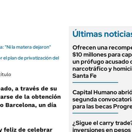
ANUARIO 2025
LIFESTYLE
EDICIÓN IMPRESA
AUTOS
Últimas noticia
Ofrecen una recomp
a: "Ni la matera dejaron"
$10 millones para cap
 el plan de privatización del
un prófugo acusado 
narcotráfico y homici
Santa Fe
bado, a través de su
Capital Humano abrió
rarse de la obtención
segunda convocatori
po Barcelona, un día
para las becas Progr
¿Sigue el carry trade
 feliz de celebrar
inversiones en pesos