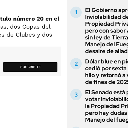
El Gobierno apr
Inviolabilidad de
ítulo número 20 en el
Propiedad Priv
las, dos Copas del
pero con sabor
es de Clubes y dos
sin ley de Tierra
Manejo del Fue
desaire de alia
Dólar blue en p
cedió por sexta 
SUSCRIBITE
hilo y retornó a
de fines de 202
El Senado está 
votar Inviolabil
la Propiedad Pr
pero hay dudas
Manejo del fue