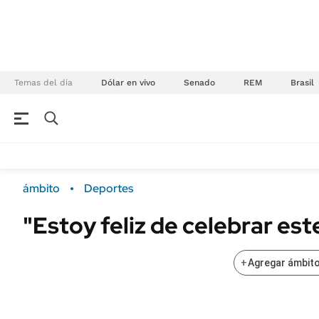
Temas del día
Dólar en vivo
Senado
REM
Brasil
NEGOCIOS
ÚLTIMAS NOTICIAS
Especiales Ámbito
ECONOMÍA
ámbito
Deportes
Real Estate
Banco de Datos
"Estoy feliz de celebrar este
Sustentabilidad
Campo
Seguros
FINANZAS
+
Agregar ámbito
ENERGY REPORT
Dólar
POLÍTICA
Mercados
Nacional