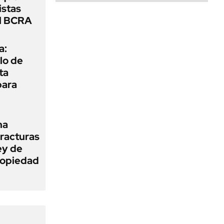
istas
el BCRA
a:
lo de
ta
para
na
fracturas
ey de
Propiedad