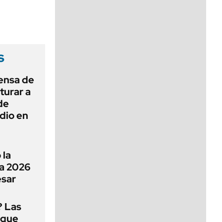
viernes de 10 a 18
s
ensa de
turar a
de
dio en
 la
a 2026
esar
? Las
 que