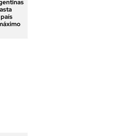
gentinas
asta
 país
 máximo