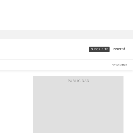
SUSCRIBITE
INGRESÁ
SUMATE A LA COMUNIDAD
Newsletter
DE ÁMBITO
LES
ACCESO FULL - $1.800/MES
ES
CORPORATIVO - CONSULTAR
Si tenés dudas comunicate
con nosotros a
IOS
suscripciones@ambito.com.ar
Llamanos al (54) 11 4556-
9147/48 o
al (54) 11 4449-3256 de lunes a