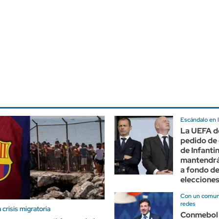
Escándalo en l
La UEFA d
pedido de 
de Infanti
mantendrá
a fondo de
eleccione
Con un comuni
redes
crisis migratoria
Conmebol 