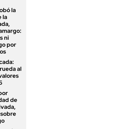
obó la
 la
ada,
 amargo:
s ni
go por
dos
icada:
rueda al
 valores
5
por
idad de
ivada,
 sobre
go