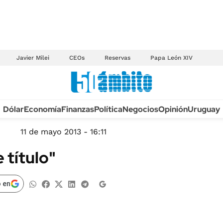
Javier Milei
CEOs
Reservas
Papa León XIV
Anuario autos 2026
Dólar
Economía
Finanzas
Política
Negocios
Opinión
Uruguay
TECNOLOGÍA
NOVEDADES FISCA
MÉXICO
11 de mayo 2013 - 16:11
EDICTOS JUDICIAL
OPINIÓN
 título"
MULTAS
MUNDO
LICITACIONES
INFORMACIÓN GENERAL
 en
CUADROS TARIFAR
ESPECTÁCULOS
RECALL
DEPORTES