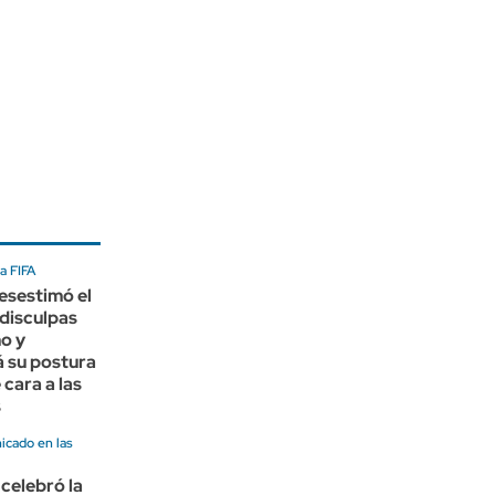
a FIFA
esestimó el
disculpas
no y
 su postura
 cara a las
s
cado en las
celebró la