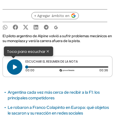
+ Agregar ámbito en
El piloto argentino de Alpine volvió a sufrir problemas mecánicos en
su monoplaza y verá la carrera afuera de la pista.
×
Toca para escuchar
ESCUCHAR EL RESUMEN DE LA NOTA
Tiempo transcurrido: 0 segundos
Dura
00:00
00:36
Argentina cada vez más cerca de recibir a la F1: los
principales competidores
Le robaron a Franco Colapinto en Europa: qué objetos
le sacaron y su reacción en redes sociales