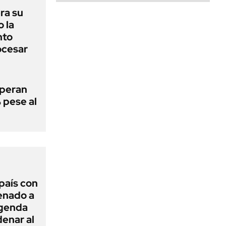
era su
o la
nto
ocesar
speran
 pese al
 país con
Senado a
agenda
enar al