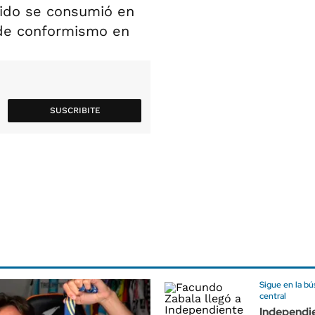
rtido se consumió en
 de conformismo en
SUSCRIBITE
Sigue en la b
central
Independi