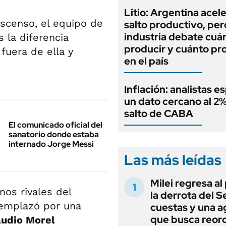
Litio: Argentina acel
scenso, el equipo de
salto productivo, per
industria debate cuá
 la diferencia
producir y cuánto pr
 fuera de ella y
en el país
Inflación: analistas e
un dato cercano al 2%
salto de CABA
El comunicado oficial del
sanatorio donde estaba
internado Jorge Messi
Las más leídas
Milei regresa al
os rivales del
la derrota del 
eemplazó por una
cuestas y una 
que busca reord
audio Morel