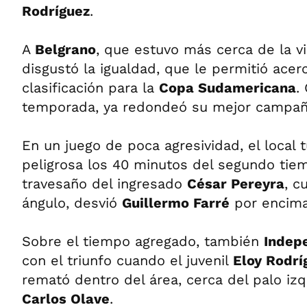
Rodríguez
.
A
Belgrano
, que estuvo más cerca de la vi
disgustó la igualdad, que le permitió acer
clasificación para la
Copa Sudamericana
.
temporada, ya redondeó su mejor campaña
En un juego de poca agresividad, el local
peligrosa los 40 minutos del segundo tie
travesaño del ingresado
César Pereyra
, c
ángulo, desvió
Guillermo Farré
por encima
Sobre el tiempo agregado, también
Indep
con el triunfo cuando el juvenil
Eloy Rodrí
remató dentro del área, cerca del palo iz
Carlos Olave
.