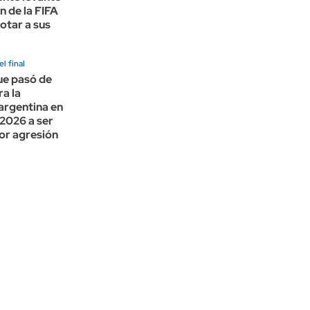
ón de la FIFA
otar a sus
l final
que pasó de
ra la
argentina en
 2026 a ser
or agresión