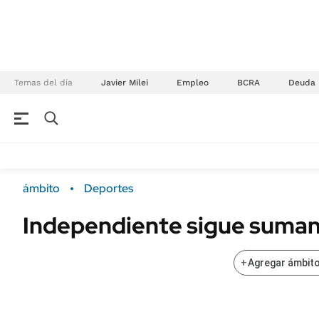
Temas del día
Javier Milei
Empleo
BCRA
Deuda
NEGOCIOS
ÚLTIMAS NOTICIAS
Especiales Ámbito
ECONOMÍA
ámbito
Deportes
Real Estate
Banco de Datos
Independiente sigue suma
Sustentabilidad
Campo
Seguros
FINANZAS
+
Agregar ámbito
ENERGY REPORT
Dólar
POLÍTICA
Mercados
Nacional