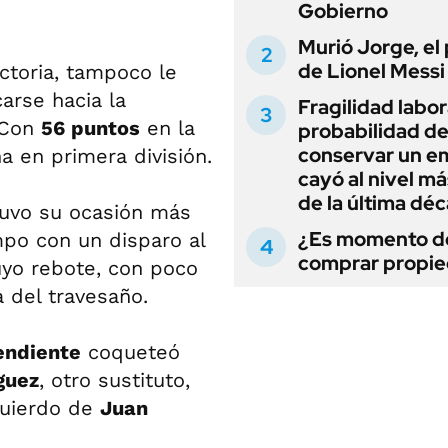
Gobierno
Murió Jorge, el
de Lionel Messi
ctoria, tampoco le
carse hacia la
Fragilidad labora
 Con
56 puntos
en la
probabilidad d
conservar un e
 en primera división.
cayó al nivel má
de la última dé
 tuvo su ocasión más
¿Es momento d
mpo con un disparo al
comprar propi
uyo rebote, con poco
 del travesaño.
endiente
coqueteó
guez
, otro sustituto,
quierdo de
Juan