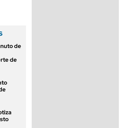
viernes de 10 a 18
s
inuto de
erte de
nto
de
otiza
sto