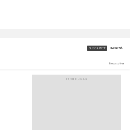
SUSCRIBITE
INGRESÁ
SUMATE A LA COMUNIDAD
Newsletter
DE ÁMBITO
LES
ACCESO FULL - $1.800/MES
ES
CORPORATIVO - CONSULTAR
Si tenés dudas comunicate
con nosotros a
IOS
suscripciones@ambito.com.ar
Llamanos al (54) 11 4556-
9147/48 o
al (54) 11 4449-3256 de lunes a