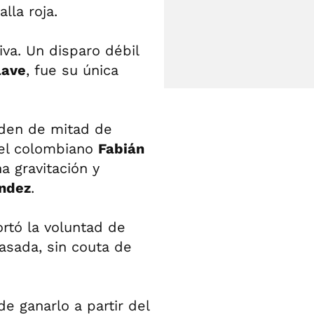
lla roja.
va. Un disparo débil
lave
, fue su única
orden de mitad de
del colombiano
Fabián
a gravitación y
ández
.
rtó la voluntad de
asada, sin couta de
e ganarlo a partir del