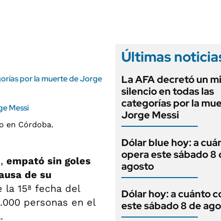
ANUARIO 2025
LIFESTYLE
EDICIÓN IMPRESA
AUTOS
Últimas noticia
La AFA decretó un m
gorías por la muerte de Jorge
silencio en todas las
categorías por la mu
ge Messi
Jorge Messi
Dólar blue hoy: a cuá
opera este sábado 8 
s,
empató sin goles
agosto
ausa de su
e la 15ª fecha del
Dólar hoy: a cuánto c
0.000 personas en el
este sábado 8 de ago
.