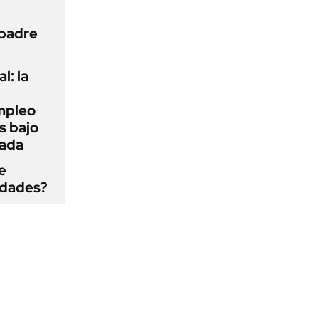
 padre
l: la
e
mpleo
s bajo
cada
e
edades?