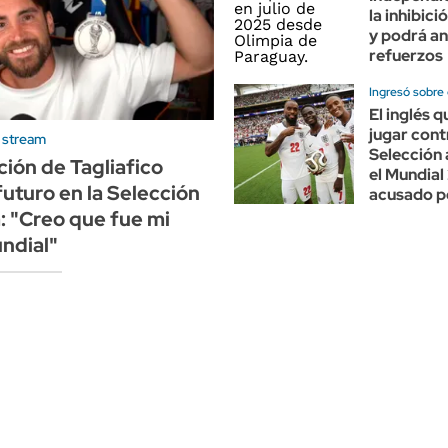
la inhibici
y podrá an
refuerzos
Ingresó sobre e
El inglés 
jugar cont
e stream
Selección 
ción de Tagliafico
el Mundial
futuro en la Selección
acusado p
: "Creo que fue mi
ndial"