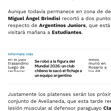
Aunque todavía permanece en zona de de
Miguel Ángel Brindisi
recortó a dos puntos
respecto de
Argentinos Juniors
, que está
visitará mañana a
Estudiantes
.
Informate más
Se robó a la figura del
Mundial 2026: un club
chileno le sacó el fichaje a
un equipo argentino
Justamente los platenses serán los próxim
conjunto de Avellaneda, que esta tarde r
lesión muscular al defensor paraguayo
Cl