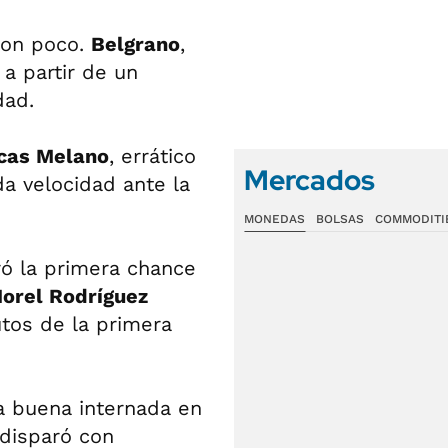
ron poco.
Belgrano
,
a partir de un
dad.
cas Melano
, errático
Mercados
da velocidad ante la
MONEDAS
BOLSAS
COMMODITI
ró la primera chance
orel Rodríguez
utos de la primera
a buena internada en
 disparó con