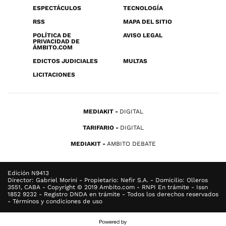
ESPECTÁCULOS
TECNOLOGÍA
RSS
MAPA DEL SITIO
POLÍTICA DE
AVISO LEGAL
PRIVACIDAD DE
ÁMBITO.COM
EDICTOS JUDICIALES
MULTAS
LICITACIONES
MEDIAKIT
DIGITAL
TARIFARIO
DIGITAL
MEDIAKIT
AMBITO DEBATE
Edición N9413
Director: Gabriel Morini - Propietario: Nefir S.A. - Domicilio: Olleros
3551, CABA - Copyright © 2019 Ambito.com - RNPI En trámite - Issn
1852 9232 - Registro DNDA en trámite - Todos los derechos reservados
- Términos y condiciones de uso