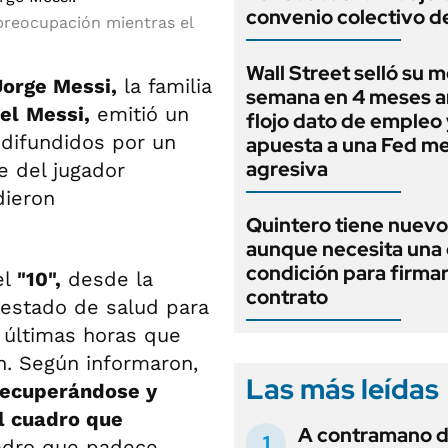
convenio colectivo d
preocupación mientras el
Wall Street selló su m
Jorge Messi,
la familia
semana en 4 meses a
el
Messi,
emitió un
flojo dato de empleo 
difundidos por un
apuesta a una Fed m
agresiva
e del jugador
ieron
Quintero tiene nuev
aunque necesita una 
condición para firmar
el
"10",
desde la
contrato
l estado de salud para
 últimas horas que
n. Según informaron,
Las más leídas
recuperándose y
l cuadro que
A contramano d
uadro que padece.