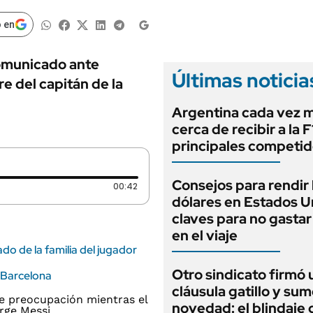
ANUARIO 2025
LIFESTYLE
EDICIÓN IMPRESA
 en
AUTOS
comunicado ante
Últimas noticia
e del capitán de la
Argentina cada vez 
cerca de recibir a la F1
principales competi
Consejos para rendir 
Duración: 42 segundos
00:42
dólares en Estados U
claves para no gasta
en el viaje
do de la familia del jugador
Otro sindicato firmó 
l Barcelona
cláusula gatillo y su
novedad: el blindaje 