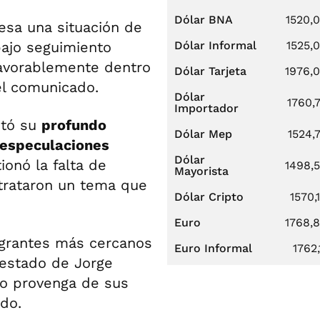
Dólar BNA
1520,
iesa una situación de
ajo seguimiento
Dólar Informal
1525,
avorablemente dentro
Dólar Tarjeta
1976,
el comunicado.
Dólar
1760,
Importador
stó su
profundo
Dólar Mep
1524,
 especulaciones
Dólar
ionó la falta de
1498,
Mayorista
 trataron un tema que
Dólar Cripto
1570,
Euro
1768,
egrantes más cercanos
Euro Informal
1762,
 estado de Jorge
no provenga de sus
do.