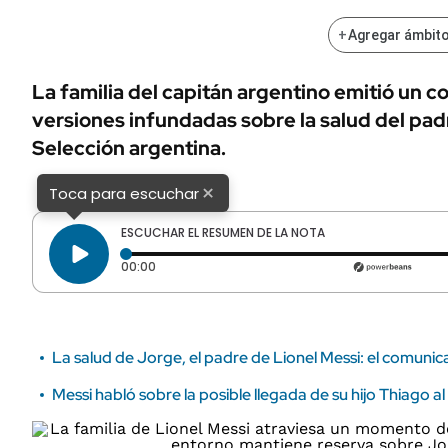
ÁMBITO DEBATE
Municipios
+
Agregar ámbito
MEDIAKIT AMBITO DEBATE
URUGUAY
La familia del capitán argentino emitió un 
versiones infundadas sobre la salud del padr
Selección argentina.
×
Toca para escuchar
ESCUCHAR EL RESUMEN DE LA NOTA
Tiempo transcurrido: 0 segundos
00:00
La salud de Jorge, el padre de Lionel Messi: el comunica
Messi habló sobre la posible llegada de su hijo Thiago a