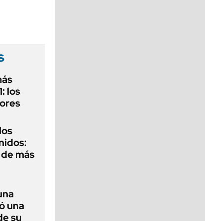
viernes de 10 a 18
s
más
: los
dores
los
nidos:
r de más
una
mó una
de su