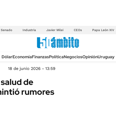
Senado
Industria
Javier Milei
CEOs
Papa León XIV
Anuario autos 2026
Dólar
Economía
Finanzas
Política
Negocios
Opinión
Uruguay
TECNOLOGÍA
NOVEDADES FISCA
MÉXICO
18 de junio 2026 - 13:59
EDICTOS JUDICIAL
OPINIÓN
 salud de
MULTAS
MUNDO
mintió rumores
LICITACIONES
INFORMACIÓN GENERAL
CUADROS TARIFAR
ESPECTÁCULOS
RECALL
DEPORTES