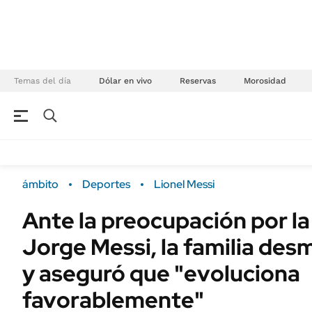
Temas del día
Dólar en vivo
Reservas
Morosidad
NEGOCIOS
ÚLTIMAS NOTICIAS
Especiales Ámbito
ECONOMÍA
ámbito
Deportes
Lionel Messi
Real Estate
Banco de Datos
Ante la preocupación por la
Sustentabilidad
Campo
Jorge Messi, la familia des
Seguros
FINANZAS
ENERGY REPORT
y aseguró que "evoluciona
Dólar
POLÍTICA
favorablemente"
Mercados
Nacional