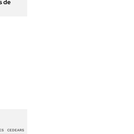
s de
ES
CEDEARS