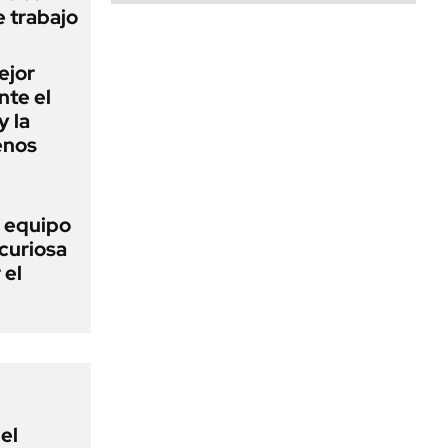
e trabajo
ejor
nte el
y la
enos
o equipo
curiosa
 el
el