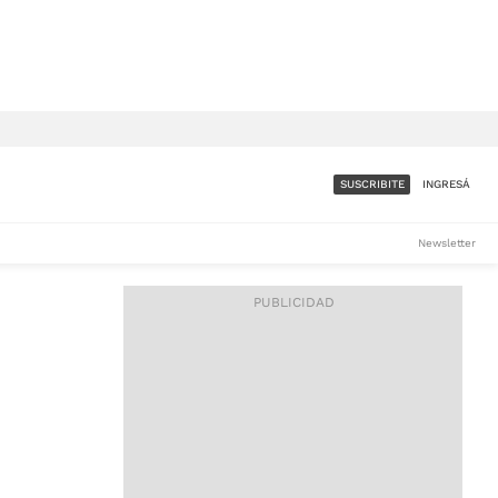
SUSCRIBITE
INGRESÁ
SUMATE A LA COMUNIDAD
Newsletter
DE ÁMBITO
LES
ACCESO FULL - $1.800/MES
ES
CORPORATIVO - CONSULTAR
Si tenés dudas comunicate
con nosotros a
IOS
suscripciones@ambito.com.ar
Llamanos al (54) 11 4556-
9147/48 o
al (54) 11 4449-3256 de lunes a