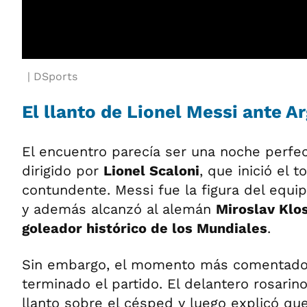
DSports
El llanto de Lionel Messi ante Ar
El encuentro parecía ser una noche perfec
dirigido por
Lionel Scaloni
, que inició el 
contundente. Messi fue la figura del equipo
y además alcanzó al alemán
Miroslav Kl
goleador histórico de los Mundiales
.
Sin embargo, el momento más comentado 
terminado el partido. El delantero rosari
llanto sobre el césped y luego explicó qu