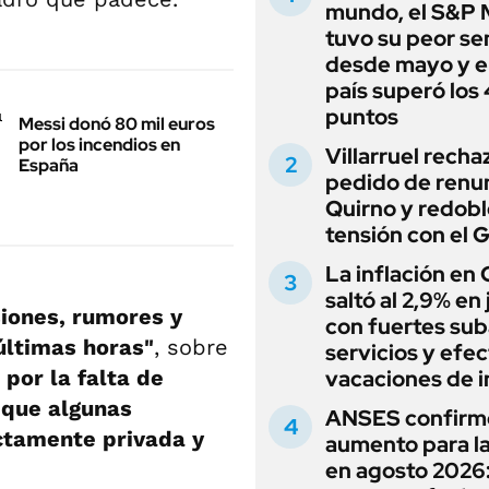
mundo, el S&P 
tuvo su peor s
desde mayo y el
país superó los
puntos
Messi donó 80 mil euros
por los incendios en
Villarruel recha
España
pedido de renu
Quirno y redobl
tensión con el 
La inflación en
saltó al 2,9% en j
siones, rumores y
con fuertes sub
últimas horas"
, sobre
servicios y efe
por la falta de
vacaciones de i
 que algunas
ANSES confirm
ctamente privada y
aumento para l
en agosto 2026