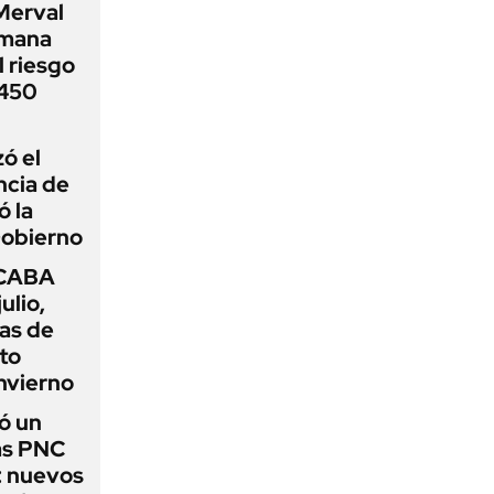
Merval
emana
 riesgo
 450
zó el
ncia de
ó la
Gobierno
 CABA
ulio,
as de
cto
nvierno
ó un
as PNC
: nuevos