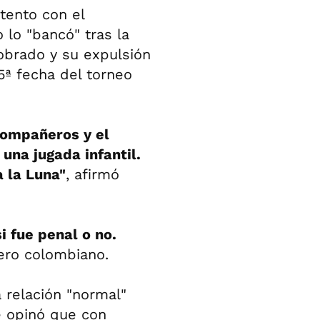
tento con el
 lo "bancó" tras la
obrado y su expulsión
5ª fecha del torneo
compañeros y el
una jugada infantil.
a la Luna"
, afirmó
i fue penal o no.
llero colombiano.
 relación "normal"
 opinó que con