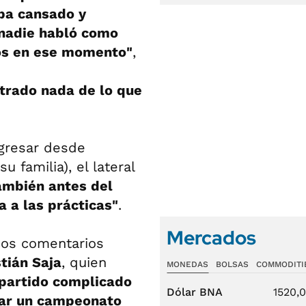
ba cansado y
 nadie habló como
os en ese momento"
,
trado nada de lo que
gresar desde
 familia), el lateral
ambién antes del
 a las prácticas"
.
Mercados
cos comentarios
tián Saja
, quien
MONEDAS
BOLSAS
COMMODITI
n partido complicado
Dólar BNA
1520,
ear un campeonato