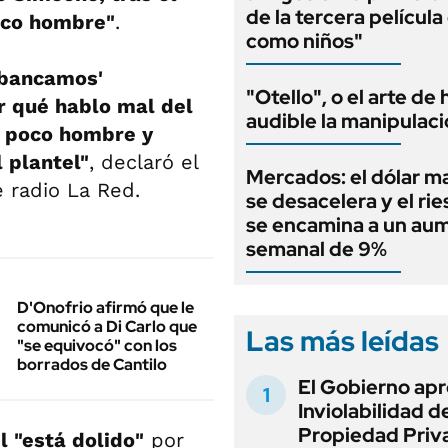
de la tercera películ
poco hombre"
.
como niños"
 'bancamos'
"Otello", o el arte de
r qué hablo mal del
audible la manipulac
e poco hombre y
 plantel"
, declaró el
Mercados: el dólar m
 radio La Red.
se desacelera y el rie
se encamina a un au
semanal de 9%
D'Onofrio afirmó que le
comunicó a Di Carlo que
Las más leídas
"se equivocó" con los
borrados de Cantilo
El Gobierno apr
Inviolabilidad de
Propiedad Priv
l "está dolido"
por