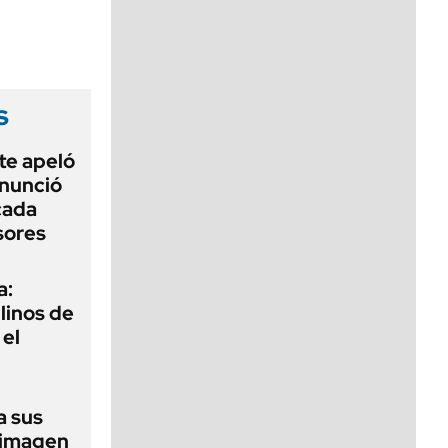
viernes de 10 a 18
s
te apeló
enunció
cada
sores
a:
ilinos de
 el
a sus
 imagen