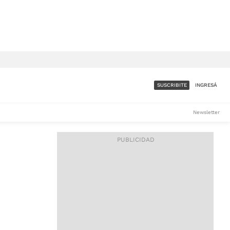
SUSCRIBITE
INGRESÁ
SUMATE A LA COMUNIDAD
Newsletter
DE ÁMBITO
LES
ACCESO FULL - $1.800/MES
ES
CORPORATIVO - CONSULTAR
Si tenés dudas comunicate
con nosotros a
IOS
suscripciones@ambito.com.ar
Llamanos al (54) 11 4556-
9147/48 o
al (54) 11 4449-3256 de lunes a