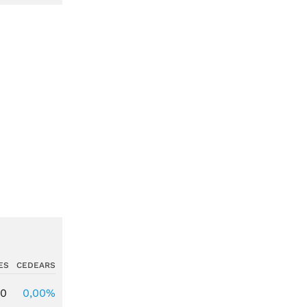
ES
CEDEARS
00
0,00%