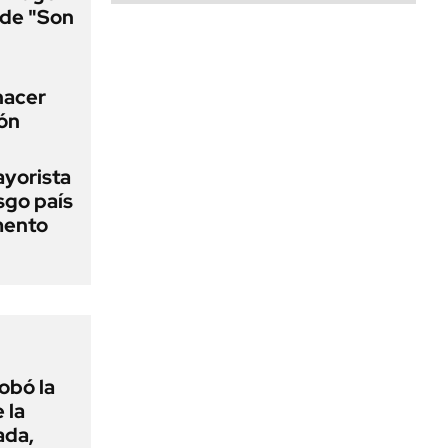
a de "Son
 hacer
ión
ayorista
sgo país
mento
obó la
 la
ada,