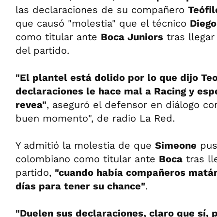
las declaraciones de su compañero
Teófil
que causó "molestia" que el técnico
Dieg
como titular ante
Boca Juniors
tras llegar
del partido.
"El plantel está dolido por lo que dijo Te
declaraciones le hace mal a Racing y es
revea"
, aseguró el defensor en diálogo c
buen momento", de radio La Red.
Y admitió la molestia de que
Simeone
pusi
colombiano como titular ante
Boca
tras ll
partido,
"cuando había compañeros matán
días para tener su chance"
.
"Duelen sus declaraciones, claro que sí,