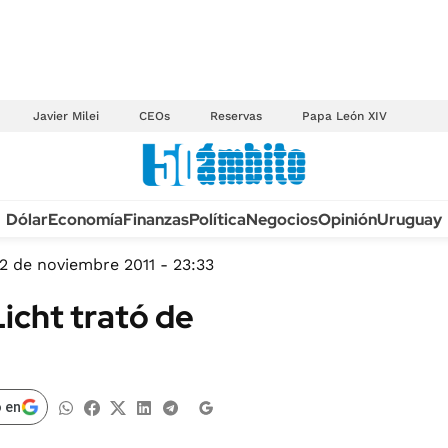
Javier Milei
CEOs
Reservas
Papa León XIV
Anuario autos 2026
Dólar
Economía
Finanzas
Política
Negocios
Opinión
Uruguay
TECNOLOGÍA
NOVEDADES FISCA
MÉXICO
2 de noviembre 2011 - 23:33
EDICTOS JUDICIAL
OPINIÓN
Licht trató de
MULTAS
MUNDO
LICITACIONES
INFORMACIÓN GENERAL
CUADROS TARIFAR
ESPECTÁCULOS
 en
RECALL
DEPORTES