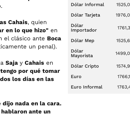
Dólar Informal
1525,
.
Dólar Tarjeta
1976,
as Cahais
, quien
Dólar
1761,
r en lo que hizo"
en
Importador
 el clásico ante
Boca
Dólar Mep
1525,
icamente un penal).
Dólar
1499,
Mayorista
 a
Saja
y
Cahais
en
Dólar Cripto
1574,
 tengo por qué tomar
Euro
1766,
odos los días en las
Euro Informal
1763,
dijo nada en la cara.
o hablaron ante un