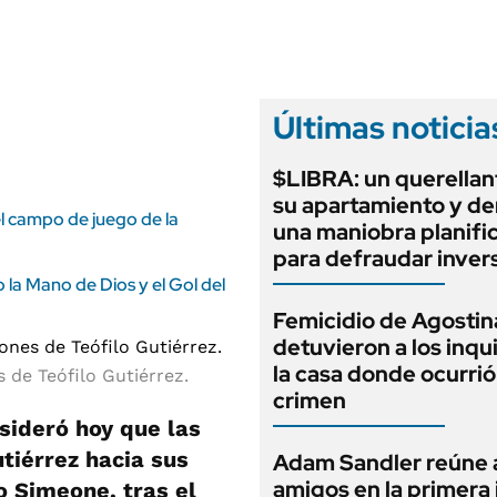
ANUARIO 2025
LIFESTYLE
EDICIÓN IMPRESA
AUTOS
Últimas noticia
$LIBRA: un querellan
su apartamiento y d
el campo de juego de la
una maniobra planifi
para defraudar inver
 la Mano de Dios y el Gol del
Femicidio de Agostin
detuvieron a los inqu
la casa donde ocurrió
 de Teófilo Gutiérrez.
crimen
sideró hoy que las
utiérrez hacia sus
Adam Sandler reúne 
amigos en la primera
o Simeone, tras el