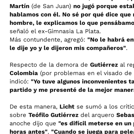
Martín
(de San Juan)
no jugó porque esta
hablamos con él. No sé por qué dice que
hombre, le explicamos lo que pensábam
señaló el ex-Gimnasia La Plata.
Más contundente, agregó:
"No le habrá en
le dije yo y le dijeron mis compañeros"
.
Respecto de la demora de
Gutiérrez
al re
Colombia
(por problemas en el visado de su
indicó:
"Yo tuve algunos inconvenientes t
partido y me presenté de la mejor manera
De esta manera,
Licht
se sumó a los críti
sobre
Teófilo Gutiérrez
del arquero
Sebas
anoche dijo que
"es difícil meterse en u
horas antes"
.
"Cuando se juega para pel