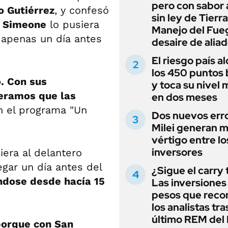
pero con sabor
o Gutiérrez
, y confesó
sin ley de Tierra
o Simeone
lo pusiera
Manejo del Fue
 apenas un día antes
desaire de alia
El riesgo país a
los 450 puntos 
o. Con sus
y toca su nivel 
peramos que las
en dos meses
on el programa "Un
Dos nuevos err
Milei generan 
vértigo entre lo
inversores
era al delantero
egar un día antes del
¿Sigue el carry
dose desde hacía 15
Las inversiones
pesos que rec
los analistas tra
último REM de
 porque con San