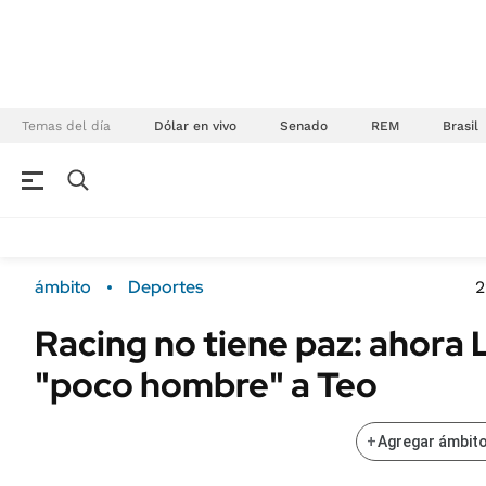
Temas del día
Dólar en vivo
Senado
REM
Brasil
NEGOCIOS
ÚLTIMAS NOTICIAS
Especiales Ámbito
ECONOMÍA
ámbito
Deportes
2
Real Estate
Banco de Datos
Racing no tiene paz: ahora 
Sustentabilidad
Campo
"poco hombre" a Teo
Seguros
FINANZAS
ENERGY REPORT
Dólar
+
Agregar ámbito
POLÍTICA
Mercados
Nacional