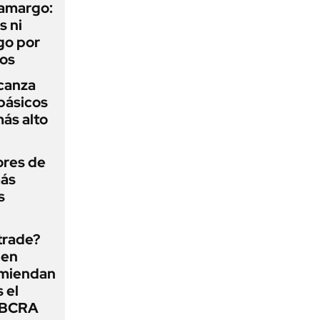
 amargo:
s ni
go por
dos
lcanza
básicos
más alto
ores de
más
s
 trade?
 en
omiendan
s el
l BCRA