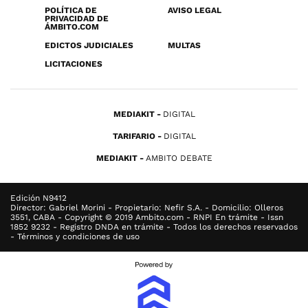
POLÍTICA DE
AVISO LEGAL
PRIVACIDAD DE
ÁMBITO.COM
EDICTOS JUDICIALES
MULTAS
LICITACIONES
MEDIAKIT
DIGITAL
TARIFARIO
DIGITAL
MEDIAKIT
AMBITO DEBATE
Edición N9412
Director: Gabriel Morini - Propietario: Nefir S.A. - Domicilio: Olleros
3551, CABA - Copyright © 2019 Ambito.com - RNPI En trámite - Issn
1852 9232 - Registro DNDA en trámite - Todos los derechos reservados
- Términos y condiciones de uso