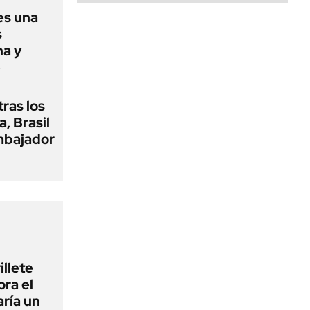
es una
s
na y
e
tras los
a, Brasil
embajador
illete
ora el
ría un