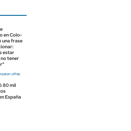
ue
o en Colo-
ó una frase
xionar:
s estar
 no tener
r"
nzaron cifras
 80 mil
los
 en España