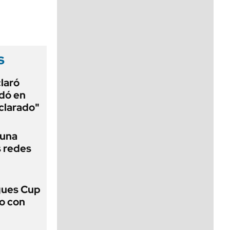
viernes de 10 a 18
s
laró
edó en
aclarado"
 una
s redes
gues Cup
lo con