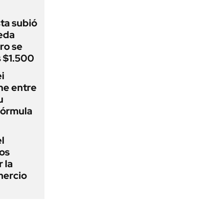
sta subió
eda
ro se
s $1.500
i
ne entre
u
fórmula
l
los
 la
mercio