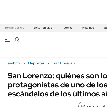
Temas del día
Dólar en vivo
Puertos
Malvinas
Ja
NEGOCIOS
ÚLTIMAS NOTICIAS
Especiales Ámbito
ECONOMÍA
ámbito
Deportes
San Lorenzo
Real Estate
Banco de Datos
San Lorenzo: quiénes son l
Sustentabilidad
Campo
protagonistas de uno de lo
Seguros
FINANZAS
ENERGY REPORT
escándalos de los últimos 
Dólar
POLÍTICA
Mercados
+
Agregar ámbito
Nacional