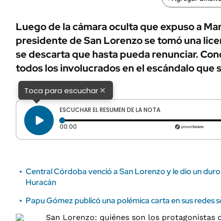
ÁMBITO DEBATE
Municipios
MEDIAKIT AMBITO DEBATE
Luego de la cámara oculta que expuso a Marc
URUGUAY
presidente de San Lorenzo se tomó una lice
se descarta que hasta pueda renunciar. Cono
todos los involucrados en el escándalo que s
×
Toca para escuchar
ESCUCHAR EL RESUMEN DE LA NOTA
Tiempo transcurrido: 0 segundos
00:00
Central Córdoba venció a San Lorenzo y le dio un duro 
Huracán
Papu Gómez publicó una polémica carta en sus redes so