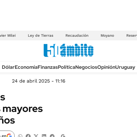
vier Milei
Ley de Tierras
Recaudación
Moyano
Reser
Anuario autos 2026
Dólar
Economía
Finanzas
Política
Negocios
Opinión
Uruguay
TECNOLOGÍA
NOVEDADES FISCA
MÉXICO
24 de abril 2025 - 11:16
EDICTOS JUDICIAL
OPINIÓN
os
MULTAS
MUNDO
s mayores
LICITACIONES
INFORMACIÓN GENERAL
años
CUADROS TARIFAR
ESPECTÁCULOS
RECALL
DEPORTES
 en