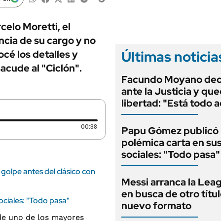
ANUARIO 2025
LIFESTYLE
EDICIÓN IMPRESA
AUTOS
elo Moretti, el
ncia de su cargo y no
Últimas noticia
cé los detalles y
acude al "Ciclón".
Facundo Moyano dec
ante la Justicia y qu
libertad: "Está todo 
Duración: 38 segundos
00:38
Papu Gómez publicó
polémica carta en su
sociales: "Todo pasa"
golpe antes del clásico con
Messi arranca la Lea
en busca de otro títu
ciales: "Todo pasa"
nuevo formato