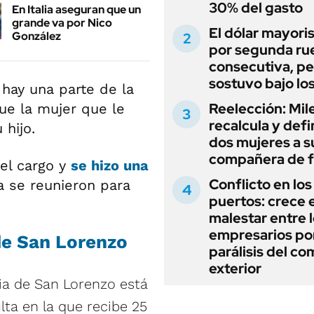
30% del gasto
En Italia aseguran que un
grande va por Nico
El dólar mayori
González
por segunda ru
consecutiva, pe
sostuvo bajo lo
 hay una parte de la
Reelección: Mile
ue la mujer que le
recalcula y defi
 hijo.
dos mujeres a s
compañera de 
 el cargo y
se hizo una
Conflicto en los
a se reunieron para
puertos: crece e
malestar entre 
empresarios por
de San Lorenzo
parálisis del co
exterior
cia de San Lorenzo está
lta en la que recibe 25