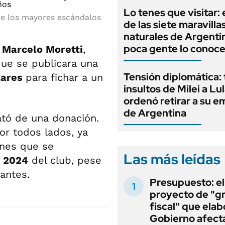
Lo tenes que visitar: 
de los mayores escándalos
de las siete maravilla
naturales de Argenti
poca gente lo conoc
,
Marcelo Moretti
,
que se publicara una
Tensión diplomática: 
lares
para fichar a un
insultos de Milei a Lul
ordenó retirar a su 
de Argentina
tó de una donación.
r todos lados, ya
ones que se
Las más leídas
e
2024
del club, pese
antes.
Presupuesto: el
proyecto de "gr
fiscal" que elab
Gobierno afecta