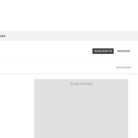
vas
SUSCRIBITE
INGRESÁ
SUMATE A LA COMUNIDAD
Newsletter
DE ÁMBITO
LES
ACCESO FULL - $1.800/MES
ES
CORPORATIVO - CONSULTAR
Si tenés dudas comunicate
con nosotros a
IOS
suscripciones@ambito.com.ar
Llamanos al (54) 11 4556-
9147/48 o
al (54) 11 4449-3256 de lunes a