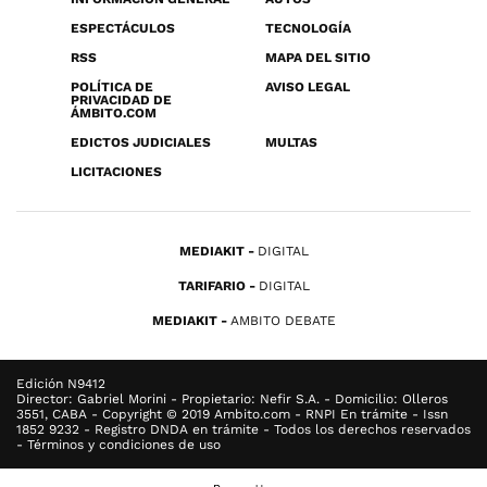
ESPECTÁCULOS
TECNOLOGÍA
RSS
MAPA DEL SITIO
POLÍTICA DE
AVISO LEGAL
PRIVACIDAD DE
ÁMBITO.COM
EDICTOS JUDICIALES
MULTAS
LICITACIONES
MEDIAKIT
DIGITAL
TARIFARIO
DIGITAL
MEDIAKIT
AMBITO DEBATE
Edición N9412
Director: Gabriel Morini - Propietario: Nefir S.A. - Domicilio: Olleros
3551, CABA - Copyright © 2019 Ambito.com - RNPI En trámite - Issn
1852 9232 - Registro DNDA en trámite - Todos los derechos reservados
- Términos y condiciones de uso