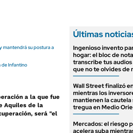
ANUARIO 2025
LIFESTYLE
EDICIÓN IMPRESA
AUTOS
Últimas noticia
Ingenioso invento par
 y mantendrá su postura a
hogar: el bloc de not
transcribe tus audios
 de Infantino
que no te olvides de
Wall Street finalizó e
mientras los inversor
peración a la que fue
mantienen la cautela 
e Aquiles de la
tregua en Medio Ori
cuperación, será "el
Mercados: el riesgo p
acelera suba mientra