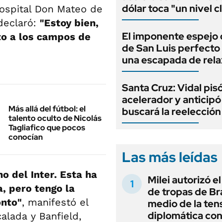
dólar toca "un nivel c
Hospital Don Mateo de
 declaró:
"Estoy bien,
El imponente espejo
to a los campos de
de San Luis perfecto
una escapada de rela
Santa Cruz: Vidal pisó
acelerador y anticip
Más allá del fútbol: el
buscará la reelecció
talento oculto de Nicolás
Tagliafico que pocos
conocían
Las más leídas
o del Inter. Esta ha
Milei autorizó e
a, pero tengo la
de tropas de Bra
onto"
, manifestó el
medio de la ten
diplomática con
alada y Banfield,