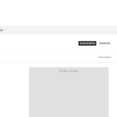
IV
SUSCRIBITE
INGRESÁ
SUMATE A LA COMUNIDAD
Newsletter
DE ÁMBITO
LES
ACCESO FULL - $1.800/MES
ES
CORPORATIVO - CONSULTAR
Si tenés dudas comunicate
con nosotros a
IOS
suscripciones@ambito.com.ar
Llamanos al (54) 11 4556-
9147/48 o
al (54) 11 4449-3256 de lunes a