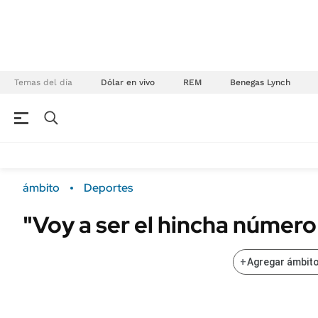
Temas del día
Dólar en vivo
REM
Benegas Lynch
NEGOCIOS
ÚLTIMAS NOTICIAS
Especiales Ámbito
ECONOMÍA
ámbito
Deportes
Real Estate
Banco de Datos
"Voy a ser el hincha número
Sustentabilidad
Campo
Seguros
FINANZAS
+
Agregar ámbito
ENERGY REPORT
Dólar
POLÍTICA
Mercados
Nacional