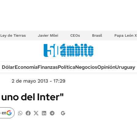
Ley de Tierras
Javier Milei
CEOs
Brasil
Papa León X
Anuario autos 2026
Dólar
Economía
Finanzas
Política
Negocios
Opinión
Uruguay
TECNOLOGÍA
NOVEDADES FISCA
MÉXICO
2 de mayo 2013 - 17:29
EDICTOS JUDICIAL
OPINIÓN
 uno del Inter"
MULTAS
MUNDO
LICITACIONES
INFORMACIÓN GENERAL
 en
CUADROS TARIFAR
ESPECTÁCULOS
RECALL
DEPORTES