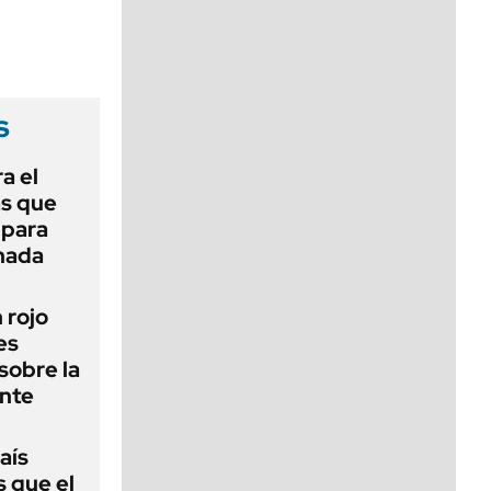
viernes de 10 a 18
s
a el
as que
 para
 nada
n rojo
es
sobre la
ente
aís
s que el