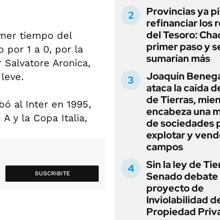
Provincias ya p
refinanciar los 
del Tesoro: Chac
imer tiempo del
primer paso y s
 por 1 a 0, por la
sumarían más
r Salvatore Aronica,
Joaquín Beneg
leve.
ataca la caída de
de Tierras, mie
bó al Inter en 1995,
encabeza una 
 y la Copa Italia,
de sociedades 
explotar y vend
campos
Sin la ley de Tie
SUSCRIBITE
Senado debate 
proyecto de
Inviolabilidad de
Propiedad Priv