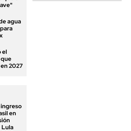
lave"
 de agua
 para
x
 el
ó que
n en 2027
l ingreso
sil en
sión
 Lula