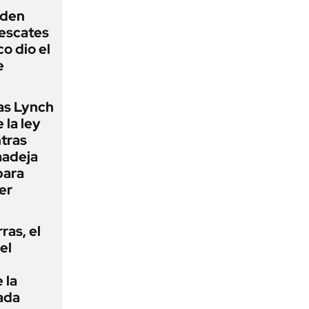
iden
rescates
o dio el
e
as Lynch
 la ley
ntras
madeja
para
er
rras, el
el
 la
ada