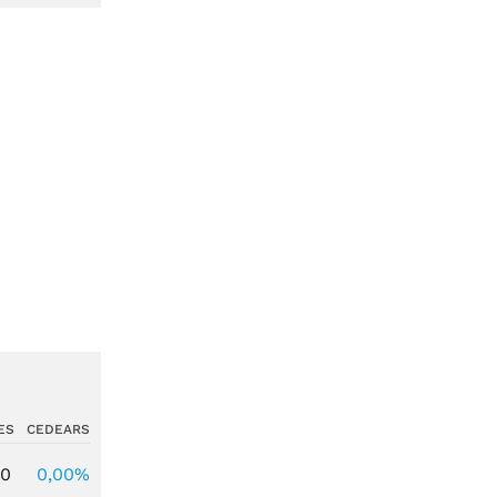
ES
CEDEARS
00
0,00%