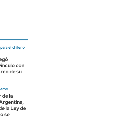
ara el chileno
negó
vínculo con
arco de su
ierno
 de la
Argentina,
de la Ley de
No se