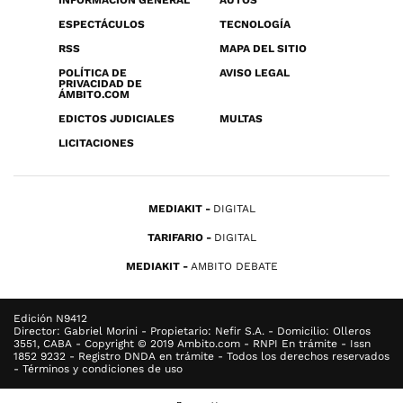
INFORMACIÓN GENERAL
AUTOS
ESPECTÁCULOS
TECNOLOGÍA
RSS
MAPA DEL SITIO
POLÍTICA DE
AVISO LEGAL
PRIVACIDAD DE
ÁMBITO.COM
EDICTOS JUDICIALES
MULTAS
LICITACIONES
MEDIAKIT
DIGITAL
TARIFARIO
DIGITAL
MEDIAKIT
AMBITO DEBATE
Edición N9412
Director: Gabriel Morini - Propietario: Nefir S.A. - Domicilio: Olleros
3551, CABA - Copyright © 2019 Ambito.com - RNPI En trámite - Issn
1852 9232 - Registro DNDA en trámite - Todos los derechos reservados
- Términos y condiciones de uso