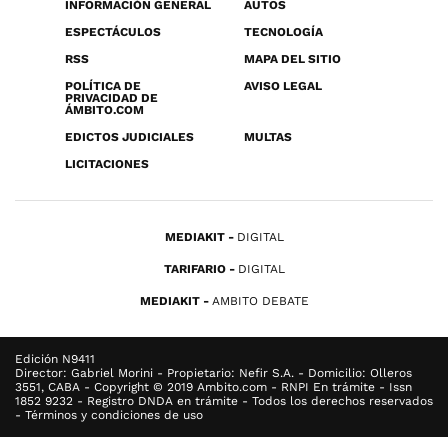
INFORMACIÓN GENERAL
AUTOS
ESPECTÁCULOS
TECNOLOGÍA
RSS
MAPA DEL SITIO
POLÍTICA DE
AVISO LEGAL
PRIVACIDAD DE
ÁMBITO.COM
EDICTOS JUDICIALES
MULTAS
LICITACIONES
MEDIAKIT
DIGITAL
TARIFARIO
DIGITAL
MEDIAKIT
AMBITO DEBATE
Edición N9411
Director: Gabriel Morini - Propietario: Nefir S.A. - Domicilio: Olleros
3551, CABA - Copyright © 2019 Ambito.com - RNPI En trámite - Issn
1852 9232 - Registro DNDA en trámite - Todos los derechos reservados
- Términos y condiciones de uso