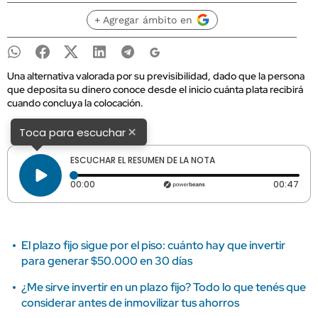
+ Agregar ámbito en
Una alternativa valorada por su previsibilidad, dado que la persona
que deposita su dinero conoce desde el inicio cuánta plata recibirá
cuando concluya la colocación.
×
Toca para escuchar
ESCUCHAR EL RESUMEN DE LA NOTA
Tiempo transcurrido: 0 segundos
Dura
00:00
00:47
El plazo fijo sigue por el piso: cuánto hay que invertir
para generar $50.000 en 30 días
¿Me sirve invertir en un plazo fijo? Todo lo que tenés que
considerar antes de inmovilizar tus ahorros