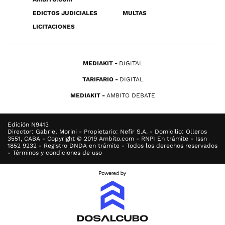
EDICTOS JUDICIALES
MULTAS
LICITACIONES
MEDIAKIT
DIGITAL
TARIFARIO
DIGITAL
MEDIAKIT
AMBITO DEBATE
Edición N9413
Director: Gabriel Morini - Propietario: Nefir S.A. - Domicilio: Olleros
3551, CABA - Copyright © 2019 Ambito.com - RNPI En trámite - Issn
1852 9232 - Registro DNDA en trámite - Todos los derechos reservados
- Términos y condiciones de uso