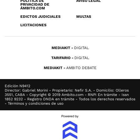
POLÍTICA DE
AVISO LEGAL
PRIVACIDAD DE
ÁMBITO.COM
EDICTOS JUDICIALES
MULTAS
LICITACIONES
MEDIAKIT
DIGITAL
TARIFARIO
DIGITAL
MEDIAKIT
AMBITO DEBATE
Edición N9412
Director: Gabriel Morini - Propietario: Nefir S.A. - Domicilio: Olleros
3551, CABA - Copyright © 2019 Ambito.com - RNPI En trámite - Issn
1852 9232 - Registro DNDA en trámite - Todos los derechos reservados
- Términos y condiciones de uso