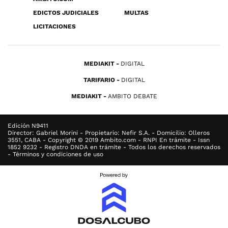
EDICTOS JUDICIALES
MULTAS
LICITACIONES
MEDIAKIT
DIGITAL
TARIFARIO
DIGITAL
MEDIAKIT
AMBITO DEBATE
Edición N9411
Director: Gabriel Morini - Propietario: Nefir S.A. - Domicilio: Olleros
3551, CABA - Copyright © 2019 Ambito.com - RNPI En trámite - Issn
1852 9232 - Registro DNDA en trámite - Todos los derechos reservados
- Términos y condiciones de uso