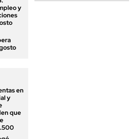
:
mpleo y
aciones
gosto
pera
agosto
entas en
al y
e
den que
de
1.500
egó