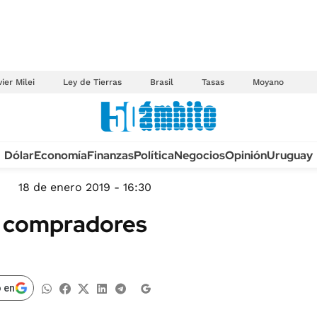
ier Milei
Ley de Tierras
Brasil
Tasas
Moyano
Anuario autos 2026
Dólar
Economía
Finanzas
Política
Negocios
Opinión
Uruguay
TECNOLOGÍA
NOVEDADES FISCA
MÉXICO
18 de enero 2019 - 16:30
EDICTOS JUDICIAL
OPINIÓN
de compradores
MULTAS
MUNDO
LICITACIONES
INFORMACIÓN GENERAL
CUADROS TARIFAR
ESPECTÁCULOS
 en
RECALL
DEPORTES