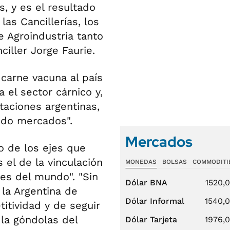
, y es el resultado
as Cancillerías, los
e Agroindustria tanto
ciller Jorge Faurie.
carne vacuna al país
 el sector cárnico y,
taciones argentinas,
ndo mercados".
Mercados
o de los ejes que
el de la vinculación
MONEDAS
BOLSAS
COMMODITI
es del mundo". "Sin
Dólar BNA
1520,
 la Argentina de
Dólar Informal
1540,
itividad y de seguir
la góndolas del
Dólar Tarjeta
1976,