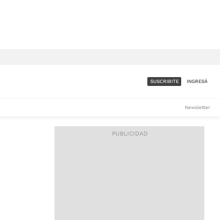
SUSCRIBITE
INGRESÁ
SUMATE A LA COMUNIDAD
Newsletter
DE ÁMBITO
LES
ACCESO FULL - $1.800/MES
ES
CORPORATIVO - CONSULTAR
Si tenés dudas comunicate
con nosotros a
IOS
suscripciones@ambito.com.ar
Llamanos al (54) 11 4556-
9147/48 o
al (54) 11 4449-3256 de lunes a