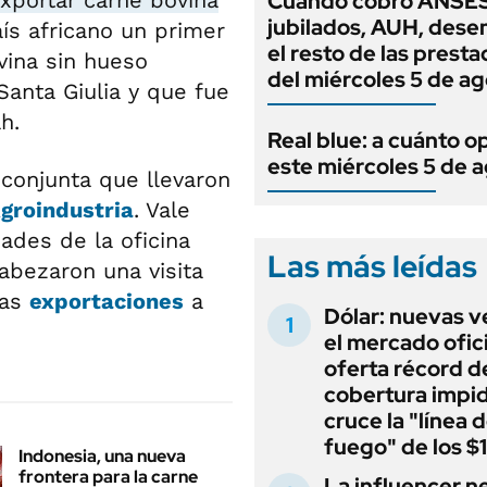
exportar carne bovina
Cuándo cobro ANSES
jubilados, AUH, dese
aís africano un primer
el resto de las prest
vina sin hueso
del miércoles 5 de a
Santa Giulia y que fue
h.
Real blue: a cuánto o
este miércoles 5 de 
 conjunta que llevaron
groindustria
. Vale
ades de la oficina
Las más leídas
bezaron una visita
las
exportaciones
a
Dólar: nuevas v
el mercado ofici
oferta récord d
cobertura impi
cruce la "línea 
fuego" de los $
Indonesia, una nueva
frontera para la carne
La influencer n