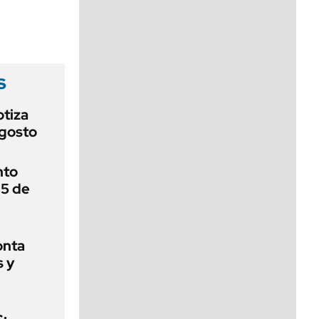
viernes de 10 a 18
s
otiza
agosto
nto
 5 de
onta
s y