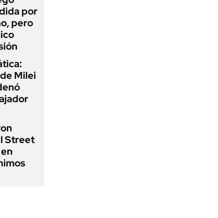
dida por
o, pero
ico
sión
tica:
 de Milei
rdenó
bajador
ron
l Street
 en
ínimos