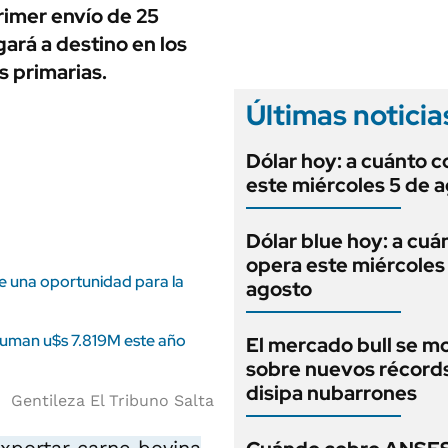
ANUARIO 2025
rimer envío de 25
LIFESTYLE
EDICIÓN IMPRESA
ará a destino en los
AUTOS
s primarias.
Últimas noticia
Dólar hoy: a cuánto c
este miércoles 5 de 
Dólar blue hoy: a cuá
opera este miércoles
e una oportunidad para la
agosto
 suman u$s 7.819M este año
El mercado bull se m
sobre nuevos récord
disipa nubarrones
Gentileza El Tribuno Salta