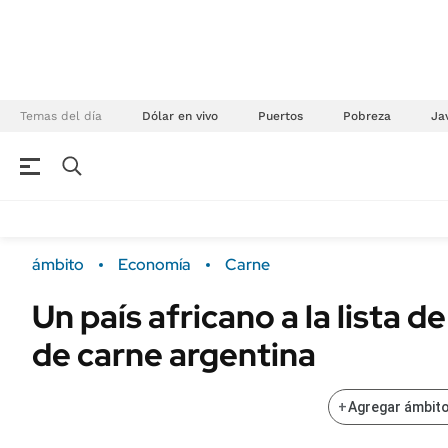
Temas del día
Dólar en vivo
Puertos
Pobreza
Jav
NEGOCIOS
ÚLTIMAS NOTICIAS
Especiales Ámbito
ECONOMÍA
ámbito
Economía
Carne
Real Estate
Banco de Datos
Un país africano a la lista 
Sustentabilidad
Campo
de carne argentina
Seguros
FINANZAS
ENERGY REPORT
Dólar
+
Agregar ámbito
POLÍTICA
Mercados
Nacional