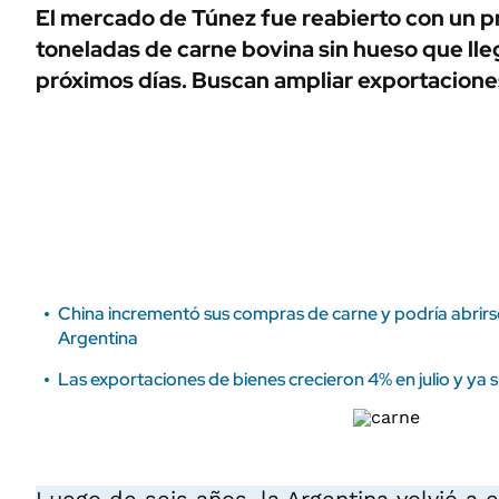
ÁMBITO DEBATE
El mercado de Túnez fue reabierto con un p
Municipios
toneladas de carne bovina sin hueso que lleg
MEDIAKIT AMBITO DEBATE
URUGUAY
próximos días. Buscan ampliar exportacione
China incrementó sus compras de carne y podría abrirs
Argentina
Las exportaciones de bienes crecieron 4% en julio y ya