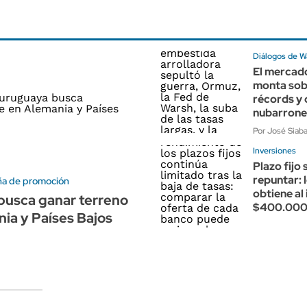
Diálogos de Wa
El mercado
monta sob
récords y 
nubarrone
Por José Siaba
Inversiones
Plazo fijo 
repuntar: 
a de promoción
obtiene al 
busca ganar terreno
$400.00
ia y Países Bajos