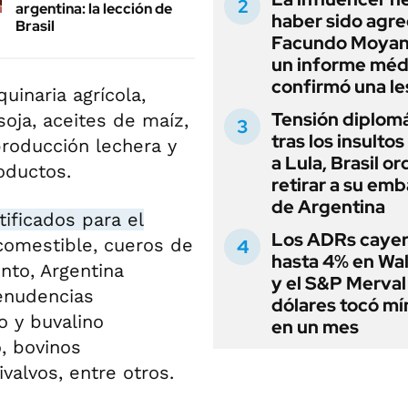
argentina: la lección de
haber sido agre
Brasil
Facundo Moyan
un informe méd
confirmó una le
uinaria agrícola,
Tensión diplomá
soja, aceites de maíz,
tras los insultos
producción lechera y
a Lula, Brasil o
roductos.
retirar a su em
de Argentina
ificados para el
Los ADRs caye
comestible, cueros de
hasta 4% en Wal
nto, Argentina
y el S&P Merval
menudencias
dólares tocó m
o y buvalino
en un mes
, bovinos
alvos, entre otros.