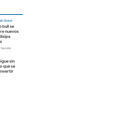
ll Street
 bull se
re nuevos
disipa
s
 Serrate
sigue sin
lo que se
invertir
0