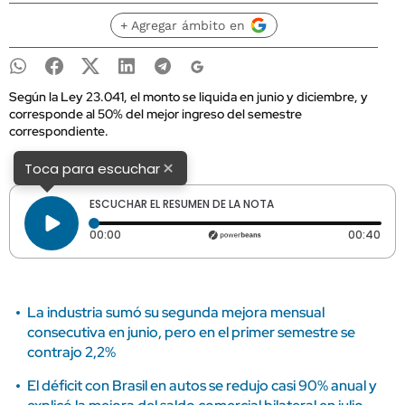
+ Agregar ámbito en
Según la Ley 23.041, el monto se liquida en junio y diciembre, y
corresponde al 50% del mejor ingreso del semestre
correspondiente.
×
Toca para escuchar
ESCUCHAR EL RESUMEN DE LA NOTA
Tiempo transcurrido: 0 segundos
Dura
00:00
00:40
La industria sumó su segunda mejora mensual
consecutiva en junio, pero en el primer semestre se
contrajo 2,2%
El déficit con Brasil en autos se redujo casi 90% anual y