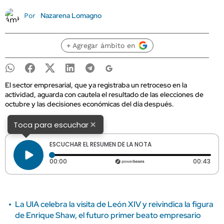
Nazarena Lomagno
Por
+ Agregar ámbito en
El sector empresarial, que ya registraba un retroceso en la
actividad, aguarda con cautela el resultado de las elecciones de
octubre y las decisiones económicas del día después.
×
Toca para escuchar
ESCUCHAR EL RESUMEN DE LA NOTA
Tiempo transcurrido: 0 segundos
Dura
00:00
00:43
La UIA celebra la visita de León XIV y reivindica la figura
de Enrique Shaw, el futuro primer beato empresario